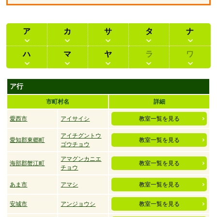
ア
カ
サ
タ
ナ
ハ
マ
ヤ
ラ
ワ
ア行
市町村名
詳細
愛西市
アイサイシ
教室一覧を見る
アイチグントウ
愛知郡東郷町
教室一覧を見る
ゴウチョウ
アマグンカニエ
海部郡蟹江町
教室一覧を見る
チョウ
あま市
アマシ
教室一覧を見る
安城市
アンジョウシ
教室一覧を見る