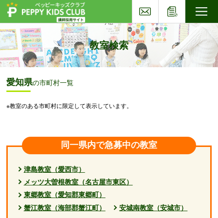
お問い合わせ
応募フォー
子ども英会話ペッピーキッズクラブ
教室検索
愛知県
の市町村一覧
※教室のある市町村に限定して表示しています。
同一県内で急募中の教室
津島教室（愛西市）
メッツ大曽根教室（名古屋市東区）
東郷教室（愛知郡東郷町）
蟹江教室（海部郡蟹江町）
安城南教室（安城市）