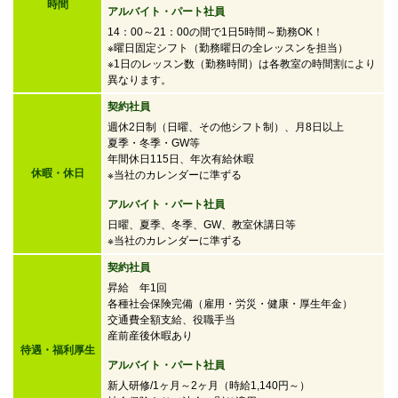
時間
アルバイト・パート社員
14：00～21：00の間で
1日5時間～勤務OK！
※曜日固定シフト（勤務曜日の全レッスンを担当）
※1日のレッスン数（勤務時間）は各教室の時間割により
異なります。
契約社員
週休2日制（日曜、その他シフト制）、月8日以上
夏季・冬季・GW等
年間休日115日、年次有給休暇
休暇・休日
※当社のカレンダーに準ずる
アルバイト・パート社員
日曜、夏季、冬季、GW、教室休講日等
※当社のカレンダーに準ずる
契約社員
昇給 年1回
各種社会保険完備（雇用・労災・健康・厚生年金）
交通費全額支給、役職手当
産前産後休暇あり
待遇・福利厚生
アルバイト・パート社員
新人研修/1ヶ月～2ヶ月（時給1,140円～）