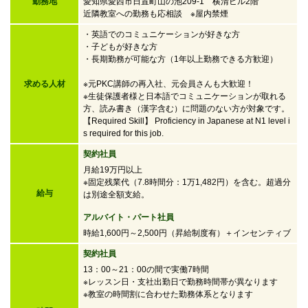
勤務地
愛知県愛西市日置町山の池209-1 横清ビル2階
近隣教室への勤務も応相談 ※屋内禁煙
・英語でのコミュニケーションが好きな方
・子どもが好きな方
・
長期勤務が可能な方（1年以上勤務できる方歓迎）
求める人材
※元PKC講師の再入社、元会員さんも大歓迎！
※生徒保護者様と日本語でコミュニケーションが取れる
方、読み書き（漢字含む）に問題のない方が対象です。
【Required Skill】 Proficiency in Japanese at N1 level i
s required for this job.
契約社員
月給19万円以上
※固定残業代（7.8時間分：1万1,482円）を含む。超過分
給与
は別途全額支給。
アルバイト・パート社員
時給1,600円～2,500円
（昇給制度有）＋インセンティブ
契約社員
13：00～21：00の間で実働7時間
※レッスン日・支社出勤日で勤務時間帯が異なります
※教室の時間割に合わせた勤務体系となります