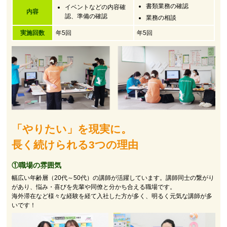
書類業務の確認
イベントなどの内容確
内容
認、準備の確認
業務の相談
実施回数
年5回
年5回
「やりたい」を現実に。
長く続けられる3つの理由
①職場の雰囲気
幅広い年齢層（20代～50代）の講師が活躍しています。講師同士の繋がり
があり、悩み・喜びを先輩や同僚と分かち合える職場です。
海外滞在など様々な経験を経て入社した方が多く、明るく元気な講師が多
いです！