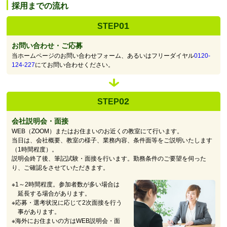
採用までの流れ
01
STEP
お問い合わせ・ご応募
当ホームページのお問い合わせフォーム、あるいはフリーダイヤル
0120-
124-227
にてお問い合わせください。
02
STEP
会社説明会・面接
WEB（ZOOM）またはお住まいのお近くの教室にて行います。
当日は、会社概要、教室の様子、業務内容、条件面等をご説明いたします
（1時間程度）。
説明会終了後、筆記試験・面接を行います。勤務条件のご要望を伺った
り、ご確認をさせていただきます。
※1～2時間程度。参加者数が多い場合は
延長する場合があります。
※応募・選考状況に応じて2次面接を行う
事があります。
※海外にお住まいの方はWEB説明会・面