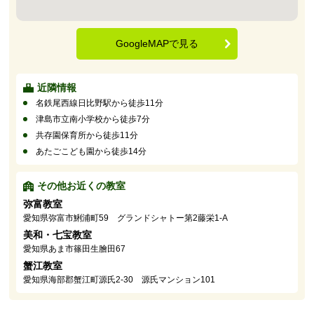
GoogleMAPで見る
近隣情報
名鉄尾西線日比野駅から徒歩11分
津島市立南小学校から徒歩7分
共存園保育所から徒歩11分
あたごこども園から徒歩14分
その他お近くの教室
弥富教室
愛知県弥富市鯏浦町59 グランドシャトー第2藤栄1-A
美和・七宝教室
愛知県あま市篠田生膾田67
蟹江教室
愛知県海部郡蟹江町源氏2-30 源氏マンション101