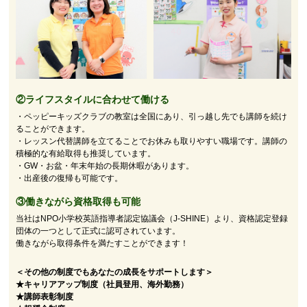
②
ライフスタイルに合わせて働ける
・ペッピーキッズクラブの教室は全国にあり、引っ越し先でも講師を続け
ることができます。
・レッスン代替講師を立てることでお休みも取りやすい職場です。講師の
積極的な有給取得も推奨しています。
・GW・お盆・年末年始の長期休暇があります。
・出産後の復帰も可能です。
③働きながら資格取得も可能
当社はNPO小学校英語指導者認定協議会（J-SHINE）より、資格認定登録
団体の一つとして正式に認可されています。
働きながら取得条件を満たすことができます！
＜その他の制度でもあなたの成長をサポートします＞
★キャリアアップ制度（社員登用、海外勤務）
★講師表彰制度