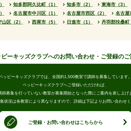
）
知多郡阿久比町（1）
知多市（2）
東海市（3）
）
名古屋市中川区（1）
名古屋市西区（2）
名古屋
守山区（2）
西尾市（5）
日進市（1）
丹羽郡扶桑町
ッピーキッズクラブへの
お問い合わせ・ご登録のご
ペッピーキッズクラブでは、
全国約1,500教室で講師を募集しています
ペッピーキッズクラブへご登録いただければ、
講師募集を行っていない教室が
募集開始となった際にご案内を差し上げ
集状況は各教室により異なりますので、
詳細は下記よりお問い合わせく
ご登録・お問い合わせはこちらから