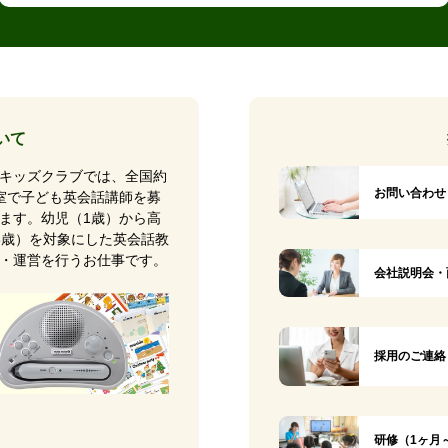
いて
キッズクラブでは、全国約
お問い合わせ
0教室で子ども英会話講師を募
ます。幼児（1歳）から高
8歳）を対象にした英会話教
・運営を行うお仕事です。
会社説明会・
採用のご連絡
研修（1ヶ月