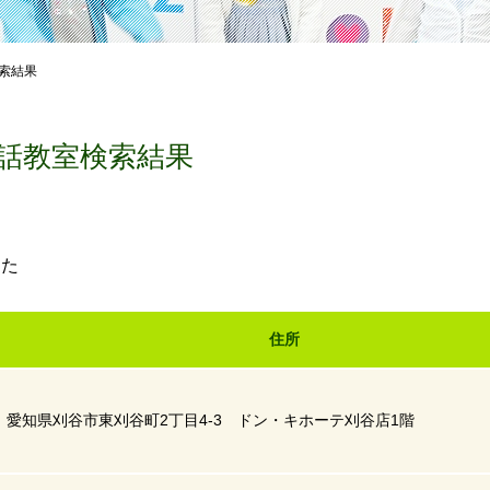
索結果
話教室検索結果
した
住所
愛知県刈谷市東刈谷町2丁目4-3 ドン・キホーテ刈谷店1階