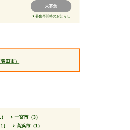
未募集
募集再開時のお知らせ
（豊田市）
1）
一宮市（3）
1）
高浜市（1）