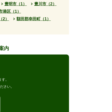
豊明市（1）
豊川市（2）
市港区（1）
（2）
額田郡幸田町（1）
案内
。
ます。
ださい。