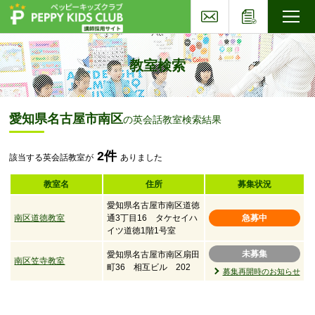
お問い合わせ
応募フォー
子ども英会話ペッピーキッズクラブ
教室検索
愛知県名古屋市南区
の英会話教室検索結果
2件
該当する英会話教室が
ありました
教室名
住所
募集状況
愛知県名古屋市南区道徳
南区道徳教室
通3丁目16 タケセイハ
急募中
イツ道徳1階1号室
未募集
愛知県名古屋市南区扇田
南区笠寺教室
町36 相互ビル 202
募集再開時のお知らせ