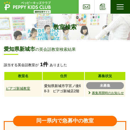
お問い合わせ
応募フォー
子ども英会話ペッピーキッズクラブ
教室検索
愛知県新城市
の英会話教室検索結果
1件
該当する英会話教室が
ありました
教室名
住所
募集状況
未募集
愛知県新城市字宮ノ後6
ピアゴ新城教室
8-3 ピアゴ新城店2階
募集再開時のお知らせ
同一県内で急募中の教室