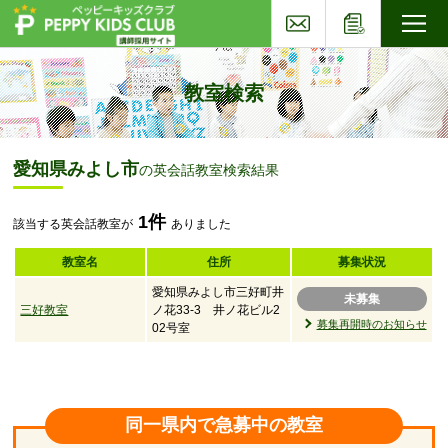
お問い合わせ
応募フォー
子ども英会話ペッピーキッズクラブ
教室検索
愛知県みよし市
の英会話教室検索結果
1件
該当する英会話教室が
ありました
教室名
住所
募集状況
愛知県みよし市三好町井
未募集
三好教室
ノ花33-3 井ノ花ビル2
募集再開時のお知らせ
02号室
同一県内で急募中の教室