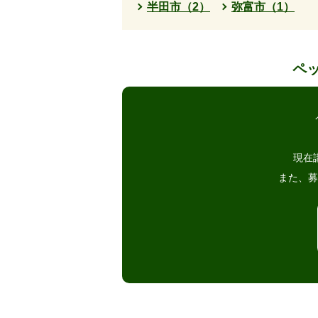
半田市（2）
弥富市（1）
ペ
現在
また、募