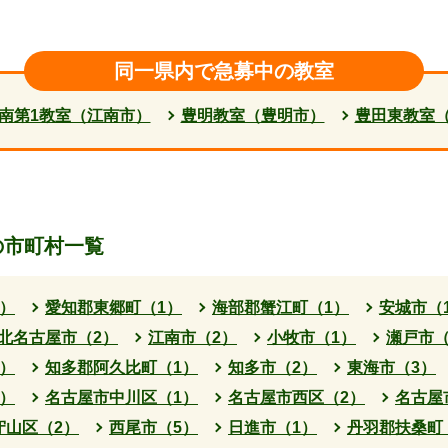
同一県内で急募中の教室
南第1教室（江南市）
豊明教室（豊明市）
豊田東教室
の市町村一覧
）
愛知郡東郷町（1）
海部郡蟹江町（1）
安城市（
北名古屋市（2）
江南市（2）
小牧市（1）
瀬戸市（
）
知多郡阿久比町（1）
知多市（2）
東海市（3）
）
名古屋市中川区（1）
名古屋市西区（2）
名古屋
守山区（2）
西尾市（5）
日進市（1）
丹羽郡扶桑町