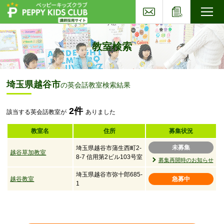
お問い合わせ
応募フォー
子ども英会話ペッピーキッズクラブ
教室検索
埼玉県越谷市
の英会話教室検索結果
2件
該当する英会話教室が
ありました
教室名
住所
募集状況
未募集
埼玉県越谷市蒲生西町2-
越谷草加教室
8-7 信用第2ビル103号室
募集再開時のお知らせ
埼玉県越谷市弥十郎685-
越谷教室
急募中
1