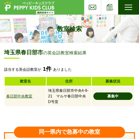
お問い合わせ
応募フォー
子ども英会話ペッピーキッズクラブ
教室検索
埼玉県春日部市
の英会話教室検索結果
1件
該当する英会話教室が
ありました
教室名
住所
募集状況
埼玉県春日部市中央4-9-
春日部中央教室
21 マルヤ春日部中央
募集中
D号室
同一県内で急募中の教室