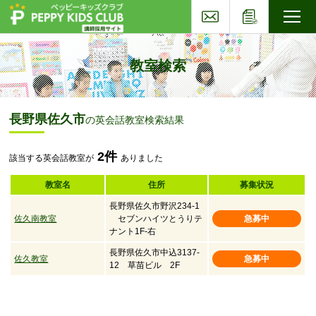
お問い合わせ
応募フォー
子ども英会話ペッピーキッズクラブ
教室検索
長野県佐久市
の英会話教室検索結果
2件
該当する英会話教室が
ありました
教室名
住所
募集状況
長野県佐久市野沢234-1
佐久南教室
セブンハイツとうりテ
急募中
ナント1F-右
長野県佐久市中込3137-
佐久教室
急募中
12 草苗ビル 2F