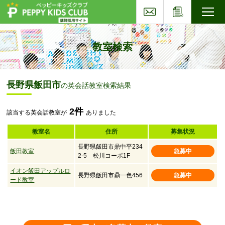
お問い合わせ
応募フォー
子ども英会話ペッピーキッズクラブ
教室検索
長野県飯田市
の英会話教室検索結果
2件
該当する英会話教室が
ありました
教室名
住所
募集状況
長野県飯田市鼎中平234
飯田教室
急募中
2-5 松川コーポ1F
イオン飯田アップルロ
長野県飯田市鼎一色456
急募中
ード教室