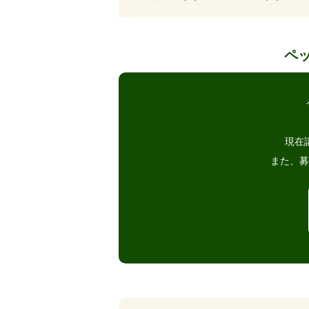
ペ
現在
また、募