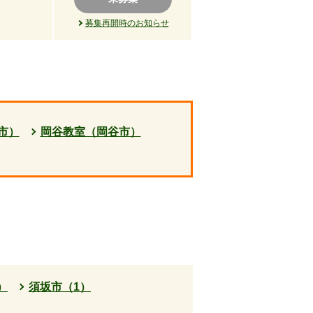
募集再開時のお知らせ
市）
岡谷教室（岡谷市）
）
須坂市（1）