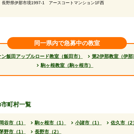
長野県伊那市境1997-1 アースコートマンション1F西
同一県内で急募中の教室
オン飯田アップルロード教室（飯田市）
第2伊那教室（伊那
駒ヶ根教室（駒ヶ根市）
の市町村一覧
岡谷市（1）
駒ヶ根市（1）
小諸市（1）
佐久市（2
茅野市（1）
長野市（2）