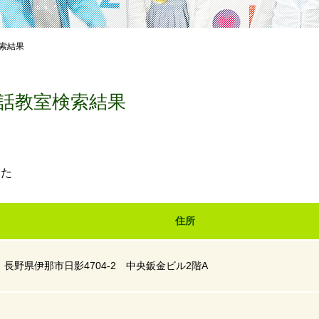
索結果
話教室検索結果
した
住所
長野県伊那市日影4704-2 中央鈑金ビル2階A