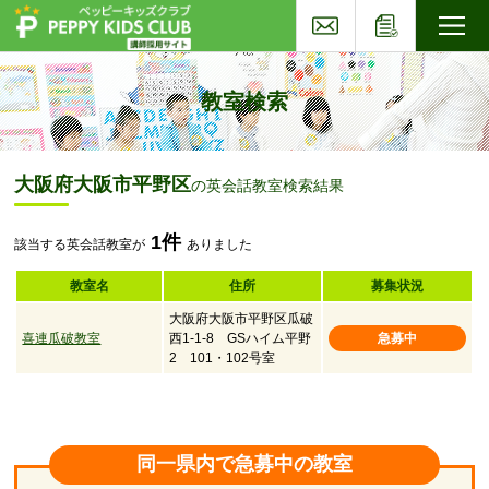
お問い合わせ
応募フォー
子ども英会話ペッピーキッズクラブ
教室検索
大阪府大阪市平野区
の英会話教室検索結果
1件
該当する英会話教室が
ありました
教室名
住所
募集状況
大阪府大阪市平野区瓜破
喜連瓜破教室
西1-1-8 GSハイム平野
急募中
2 101・102号室
同一県内で急募中の教室