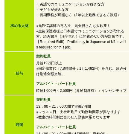
・英語でのコミュニケーションが好きな方
・子どもが好きな方
・
長期勤務が可能な方（1年以上勤務できる方歓迎）
求める人材
※元PKC講師の再入社、元会員さんも大歓迎！
※生徒保護者様と日本語でコミュニケーションが取れる
方、読み書き（漢字含む）に問題のない方が対象です。
【Required Skill】 Proficiency in Japanese at N1 level i
s required for this job.
契約社員
月給19万円以上
※固定残業代（7.8時間分：1万1,482円）を含む。超過分
給与
は別途全額支給。
アルバイト・パート社員
時給1,600円～2,500円
（昇給制度有）＋インセンティブ
契約社員
13：00～21：00の間で実働7時間
※レッスン日・支社出勤日で勤務時間帯が異なります
※教室の時間割に合わせた勤務体系となります
時間
アルバイト・パート社員