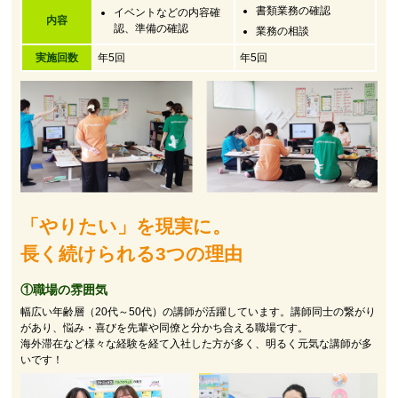
書類業務の確認
イベントなどの内容確
内容
認、準備の確認
業務の相談
実施回数
年5回
年5回
「やりたい」を現実に。
長く続けられる3つの理由
①職場の雰囲気
幅広い年齢層（20代～50代）の講師が活躍しています。講師同士の繋がり
があり、悩み・喜びを先輩や同僚と分かち合える職場です。
海外滞在など様々な経験を経て入社した方が多く、明るく元気な講師が多
いです！