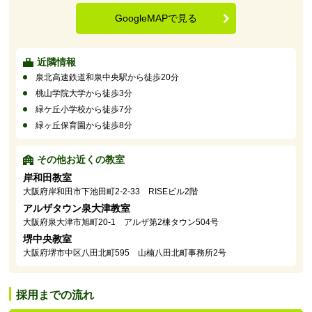
GoogleMAPで見る
近隣情報
泉北高速鉄道和泉中央駅から徒歩20分
桃山学院大学から徒歩3分
緑ケ丘小学校から徒歩7分
緑ヶ丘保育園から徒歩8分
その他お近くの教室
岸和田教室
大阪府岸和田市下池田町2-2-33 RISEビル2階
アルザタウン泉大津教室
大阪府泉大津市旭町20-1 アルザ第2棟タウン504号
堺中央教室
大阪府堺市中区八田北町595 山楠八田北町事務所2号
採用までの流れ