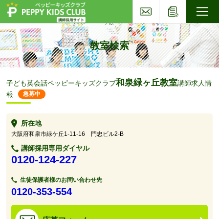
お問い合わせ
応募フォー
子ども英会話ペッピーキッズクラブ
教室検索
和泉緑ヶ丘教室
子ども英会話ペッピーキッズクラブ
講師求人情
報
急募中
所在地
大阪府和泉市緑ケ丘1-11-16 門忠ビル2-B
講師採用専用ダイヤル
0120-124-227
生徒保護者様のお問い合わせ先
0120-353-554