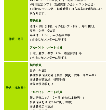
14：00～21：00の間で
1日5時間～勤務OK！
※曜日固定シフト（勤務曜日の全レッスンを担当）
※1日のレッスン数（勤務時間）は各教室の時間割により
異なります。
契約社員
週休2日制（日曜、その他シフト制）、月8日以上
夏季・冬季・GW等
年間休日115日、年次有給休暇
休暇・休日
※当社のカレンダーに準ずる
アルバイト・パート社員
日曜、夏季、冬季、GW、教室休講日等
※当社のカレンダーに準ずる
契約社員
昇給 年1回
各種社会保険完備（雇用・労災・健康・厚生年金）
交通費全額支給、役職手当
産前産後休暇あり
待遇・福利厚生
アルバイト・パート社員
新人研修/1ヶ月～2ヶ月（時給1,180円～）
社会保険あり（法令に則り適用）
交通費規定内支給