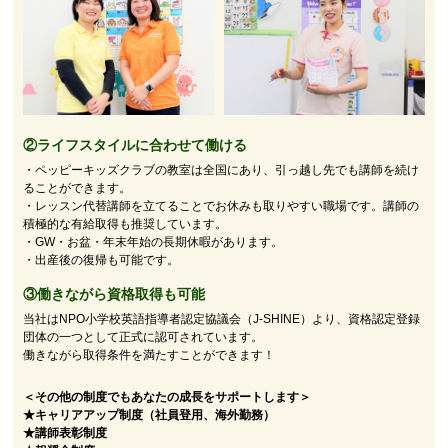
②
ライフスタイルに合わせて働ける
・ペッピーキッズクラブの教室は全国にあり、引っ越し先でも講師を続け
ることができます。
・レッスン代替講師を立てることでお休みも取りやすい職場です。講師の
積極的な有給取得も推奨しています。
・GW・お盆・年末年始の長期休暇があります。
・出産後の復帰も可能です。
③働きながら資格取得も可能
当社はNPO小学校英語指導者認定協議会（J-SHINE）より、資格認定登録
団体の一つとして正式に認可されています。
働きながら取得条件を満たすことができます！
＜その他の制度でもあなたの成長をサポートします＞
★キャリアアップ制度（社員登用、海外勤務）
★講師表彰制度