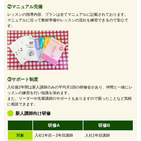
②マニュアル完備
レッスンの指導内容、プランは全てマニュアルに記載されております。
マニュアルに沿って教材準備やレッスンの流れを練習できるので安心で
す。
③サポート制度
入社後2年間は新人講師のみの平均月1回の研修会があり、仲間と一緒にレ
ッスンの練習を行い知識を深めます。
また、リーダーや先輩講師のサポートもありますので困ったことなど気軽
に相談できます。
新人講師向け研修
研修A
研修B
対象
入社1年目～2年目講師
入社1年目講師