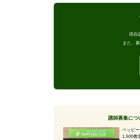
現在
また、募
講師募集につ
ペッピー
1,50