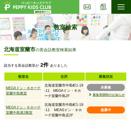
お問い合わせ
応募フォー
子ども英会話ペッピーキッズクラブ
教室検索
北海道室蘭市
の英会話教室検索結果
2件
該当する英会話教室が
ありました
教室名
住所
募集状況
北海道室蘭市中島町1-19
未募集
MEGAドン・キホーテ
-11 MEGAドン・キホ
室蘭中島教室
募集再開時のお知らせ
ーテ室蘭中島2F
北海道室蘭市中島町1-19
MEGAドン・キホーテ
-11 MEAGドン・キホ
急募中
室蘭中島第2教室
ーテ室蘭中島店2F