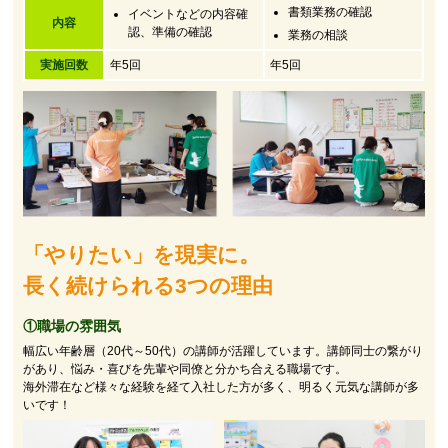
書類業務の確認
イベントなどの内容確
内容
認、準備の確認
業務の相談
実施回数
年5回
年5回
「やりたい」を現実に。
長く続けられる3つの理由
①職場の雰囲気
幅広い年齢層（20代～50代）の講師が活躍しています。講師同士の繋がり
があり、悩み・喜びを先輩や同僚と分かち合える職場です。
海外滞在など様々な経験を経て入社した方が多く、明るく元気な講師が多
いです！