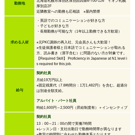
北海道札幌市厚別区厚別西四条6-700-126 イオン札幌
勤務地
厚別店2F
近隣教室への勤務も応相談 ※屋内禁煙
・英語でのコミュニケーションが好きな方
・子どもが好きな方
・
長期勤務が可能な方（1年以上勤務できる方歓迎）
求める人材
※元PKC講師の再入社、元会員さんも大歓迎！
※生徒保護者様と日本語でコミュニケーションが取れる
方、読み書き（漢字含む）に問題のない方が対象です。
【Required Skill】 Proficiency in Japanese at N1 level i
s required for this job.
契約社員
月給19万円以上
※固定残業代（7.8時間分：1万1,482円）を含む。超過分
給与
は別途全額支給。
アルバイト・パート社員
時給1,600円～2,500円
（昇給制度有）＋インセンティブ
契約社員
13：00～21：00の間で実働7時間
※レッスン日・支社出勤日で勤務時間帯が異なります
※教室の時間割に合わせた勤務体系となります