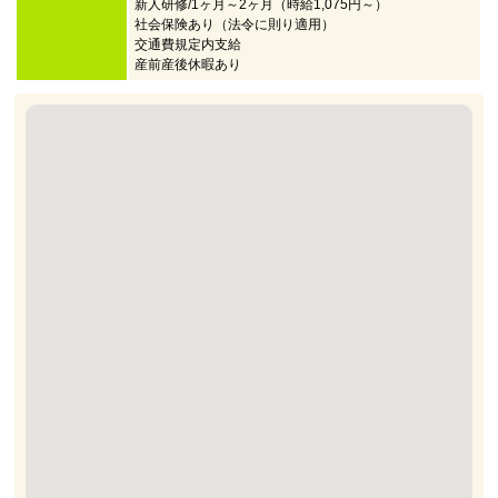
新人研修/1ヶ月～2ヶ月（時給1,075円～）
社会保険あり（法令に則り適用）
交通費規定内支給
産前産後休暇あり