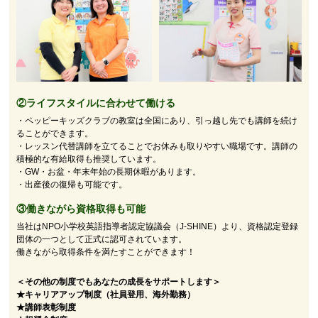
②
ライフスタイルに合わせて働ける
・ペッピーキッズクラブの教室は全国にあり、引っ越し先でも講師を続け
ることができます。
・レッスン代替講師を立てることでお休みも取りやすい職場です。講師の
積極的な有給取得も推奨しています。
・GW・お盆・年末年始の長期休暇があります。
・出産後の復帰も可能です。
③働きながら資格取得も可能
当社はNPO小学校英語指導者認定協議会（J-SHINE）より、資格認定登録
団体の一つとして正式に認可されています。
働きながら取得条件を満たすことができます！
＜その他の制度でもあなたの成長をサポートします＞
★キャリアアップ制度（社員登用、海外勤務）
★講師表彰制度