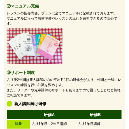
②マニュアル完備
レッスンの指導内容、プランは全てマニュアルに記載されております。
マニュアルに沿って教材準備やレッスンの流れを練習できるので安心で
す。
③サポート制度
入社後2年間は新人講師のみの平均月1回の研修会があり、仲間と一緒にレ
ッスンの練習を行い知識を深めます。
また、リーダーや先輩講師のサポートもありますので困ったことなど気軽
に相談できます。
新人講師向け研修
研修A
研修B
対象
入社1年目～2年目講師
入社1年目講師