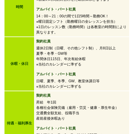
時間
アルバイト・パート社員
14：00～21：00の間で
1日5時間～勤務OK！
※曜日固定シフト（勤務曜日の全レッスンを担当）
※1日のレッスン数（勤務時間）は各教室の時間割により
異なります。
契約社員
週休2日制（日曜、その他シフト制）、月8日以上
夏季・冬季・GW等
年間休日115日、年次有給休暇
休暇・休日
※当社のカレンダーに準ずる
アルバイト・パート社員
日曜、夏季、冬季、GW、教室休講日等
※当社のカレンダーに準ずる
契約社員
昇給 年1回
各種社会保険完備（雇用・労災・健康・厚生年金）
交通費全額支給、役職手当
産前産後休暇あり
待遇・福利厚生
アルバイト・パート社員