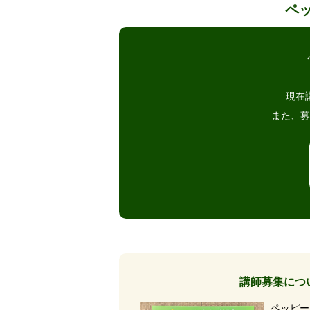
ペ
現在
また、募
講師募集につ
ペッピー