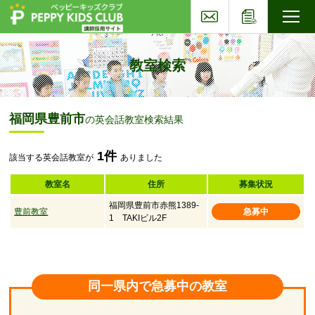
お問い合わせ
応募フォー
子ども英会話ペッピーキッズクラブ
教室検索
福岡県豊前市
の英会話教室検索結果
1件
該当する英会話教室が
ありました
教室名
住所
募集状況
福岡県豊前市赤熊1389-
豊前教室
急募中
1 TAKIビル2F
同一県内で急募中の教室