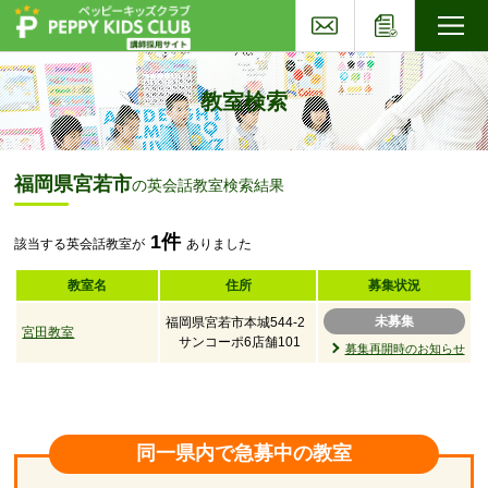
お問い合わせ
応募フォー
子ども英会話ペッピーキッズクラブ
教室検索
福岡県宮若市
の英会話教室検索結果
1件
該当する英会話教室が
ありました
教室名
住所
募集状況
未募集
福岡県宮若市本城544-2
宮田教室
サンコーポ6店舗101
募集再開時のお知らせ
同一県内で急募中の教室