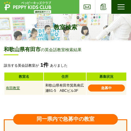
お問い合わせ
応募フォー
子ども英会話ペッピーキッズクラブ
教室検索
和歌山県有田市
の英会話教室検索結果
1件
該当する英会話教室が
ありました
教室名
住所
募集状況
和歌山県有田市箕島南広
有田教室
急募中
瀬61-5 ABCビル3F
同一県内で急募中の教室