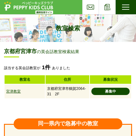
お問い合わせ
応募フォー
子ども英会話ペッピーキッズクラブ
教室検索
京都府宮津市
の英会話教室検索結果
1件
該当する英会話教室が
ありました
教室名
住所
募集状況
京都府宮津市鶴賀2064-
宮津教室
募集中
31 2F
同一県内で急募中の教室