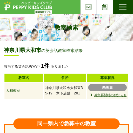
お問い合わせ
応募フォー
子ども英会話ペッピーキッズクラブ
教室検索
神奈川県大和市
の英会話教室検索結果
1件
該当する英会話教室が
ありました
教室名
住所
募集状況
未募集
神奈川県大和市大和東3-
大和教室
5-19 木下店舗 201
募集再開時のお知らせ
同一県内で急募中の教室