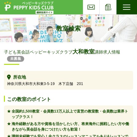
お問い合わせ
応募フォー
子ども英会話ペッピーキッズクラブ
教室検索
大和教室
子ども英会話ペッピーキッズクラブ
講師求人情報
未募集
所在地
神奈川県大和市大和東3-5-19 木下店舗 201
この教室のポイント
全国約1,500教室・会員数13万人以上で直営の教室数・会員数は業界ト
ップクラス！
海外経験がある方や資格を活かしたい方、将来海外に挑戦したい方や働
きながら英会話を身につけたい方も歓迎！
講師未経験でも安心！全クラスのレッスンマニュアルあり&レッスンで