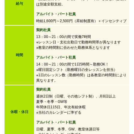
給与
は別途全額支給。
アルバイト・パート社員
時給1,600円～2,500円
（昇給制度有）＋インセンティブ
契約社員
13：00～21：00の間で実働7時間
※レッスン日・支社出勤日で勤務時間帯が異なります
※教室の時間割に合わせた勤務体系となります
時間
アルバイト・パート社員
14：00～21：00の間で
1日5時間～勤務OK！
※曜日固定シフト（勤務曜日の全レッスンを担当）
※1日のレッスン数（勤務時間）は各教室の時間割により
異なります。
契約社員
週休2日制（日曜、その他シフト制）、月8日以上
夏季・冬季・GW等
年間休日115日、年次有給休暇
休暇・休日
※当社のカレンダーに準ずる
アルバイト・パート社員
日曜、夏季、冬季、GW、教室休講日等