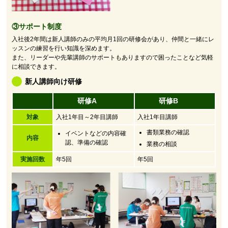
③サポート制度
入社後2年間は新人講師のみの平均月1回の研修会があり、仲間と一緒にレ
ッスンの練習を行い知識を深めます。
また、リーダーや先輩講師のサポートもありますので困ったことなど気軽
に相談できます。
新人講師向け研修
研修A
研修B
対象
入社1年目～2年目講師
入社1年目講師
書類業務の確認
イベントなどの内容確
内容
認、準備の確認
業務の相談
実施回数
年5回
年5回