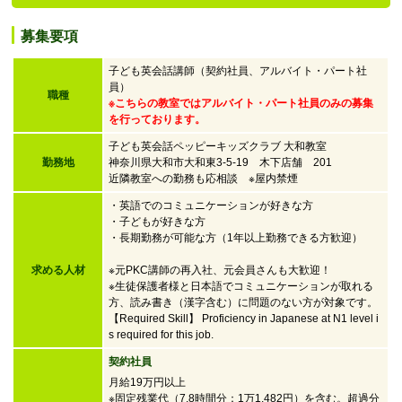
募集要項
子ども英会話講師（契約社員、アルバイト・パート社
員）
職種
※こちらの教室ではアルバイト・パート社員のみの募集
を行っております。
子ども英会話ペッピーキッズクラブ 大和教室
勤務地
神奈川県大和市大和東3-5-19 木下店舗 201
近隣教室への勤務も応相談 ※屋内禁煙
・英語でのコミュニケーションが好きな方
・子どもが好きな方
・
長期勤務が可能な方（1年以上勤務できる方歓迎）
求める人材
※元PKC講師の再入社、元会員さんも大歓迎！
※生徒保護者様と日本語でコミュニケーションが取れる
方、読み書き（漢字含む）に問題のない方が対象です。
【Required Skill】 Proficiency in Japanese at N1 level i
s required for this job.
契約社員
月給19万円以上
※固定残業代（7.8時間分：1万1,482円）を含む。超過分