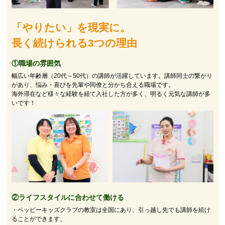
「やりたい」を現実に。
長く続けられる3つの理由
①職場の雰囲気
幅広い年齢層（20代～50代）の講師が活躍しています。講師同士の繋がり
があり、悩み・喜びを先輩や同僚と分かち合える職場です。
海外滞在など様々な経験を経て入社した方が多く、明るく元気な講師が多
いです！
②
ライフスタイルに合わせて働ける
・ペッピーキッズクラブの教室は全国にあり、引っ越し先でも講師を続け
ることができます。