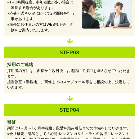
※1～2時間程度。参加者数が多い場合は
延長する場合があります。
※応募・選考状況に応じて2次面接を行う
事があります。
※海外にお住まいの方はWEB説明会・面
接をご案内いたします。
03
STEP
採用のご連絡
採用者の方には、面接から数日後、お電話にて採用を連絡させていただき
ます。
担当教室（勤務地）、研修までのスケジュール等をご相談の上、決定して
いきます。
04
STEP
研修
期間は1ヶ月～1ヶ月半程度。段階を踏み着任までの準備をしていきます。
※会社概要・講師としての心得 レッスンカリキュラムの習得・レッスント