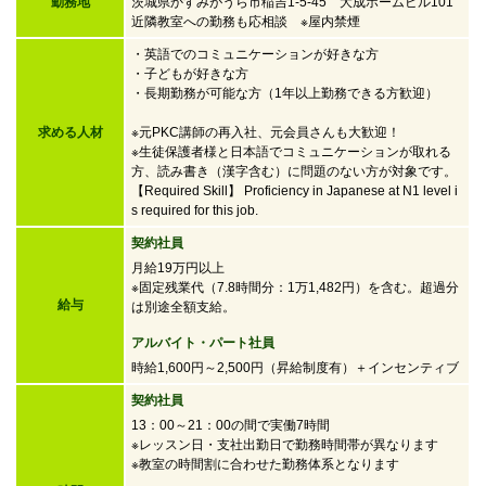
勤務地
茨城県かすみがうら市稲吉1-5-45 大成ホームビル101
近隣教室への勤務も応相談 ※屋内禁煙
・英語でのコミュニケーションが好きな方
・子どもが好きな方
・
長期勤務が可能な方（1年以上勤務できる方歓迎）
求める人材
※元PKC講師の再入社、元会員さんも大歓迎！
※生徒保護者様と日本語でコミュニケーションが取れる
方、読み書き（漢字含む）に問題のない方が対象です。
【Required Skill】 Proficiency in Japanese at N1 level i
s required for this job.
契約社員
月給19万円以上
※固定残業代（7.8時間分：1万1,482円）を含む。超過分
給与
は別途全額支給。
アルバイト・パート社員
時給1,600円～2,500円
（昇給制度有）＋インセンティブ
契約社員
13：00～21：00の間で実働7時間
※レッスン日・支社出勤日で勤務時間帯が異なります
※教室の時間割に合わせた勤務体系となります