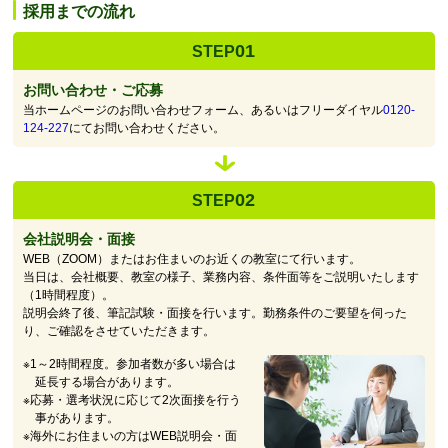
採用までの流れ
01
STEP
お問い合わせ・ご応募
当ホームページのお問い合わせフォーム、あるいはフリーダイヤル
0120-
124-227
にてお問い合わせください。
02
STEP
会社説明会・面接
WEB（ZOOM）またはお住まいのお近くの教室にて行います。
当日は、会社概要、教室の様子、業務内容、条件面等をご説明いたします
（1時間程度）。
説明会終了後、筆記試験・面接を行います。勤務条件のご要望を伺った
り、ご確認をさせていただきます。
※1～2時間程度。参加者数が多い場合は
延長する場合があります。
※応募・選考状況に応じて2次面接を行う
事があります。
※海外にお住まいの方はWEB説明会・面