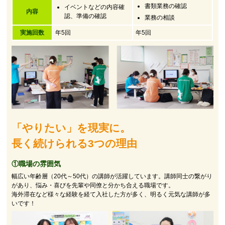
書類業務の確認
イベントなどの内容確
内容
認、準備の確認
業務の相談
実施回数
年5回
年5回
「やりたい」を現実に。
長く続けられる3つの理由
①職場の雰囲気
幅広い年齢層（20代～50代）の講師が活躍しています。講師同士の繋がり
があり、悩み・喜びを先輩や同僚と分かち合える職場です。
海外滞在など様々な経験を経て入社した方が多く、明るく元気な講師が多
いです！