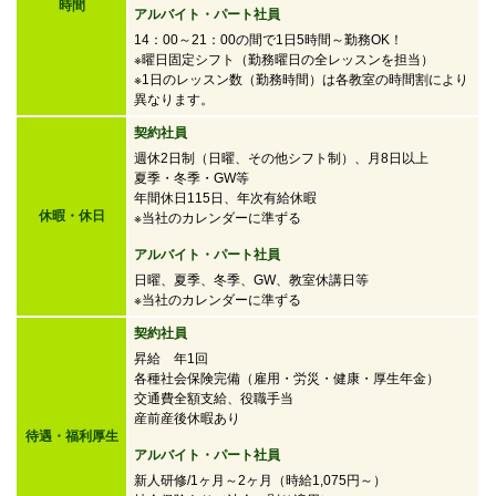
時間
アルバイト・パート社員
14：00～21：00の間で
1日5時間～勤務OK！
※曜日固定シフト（勤務曜日の全レッスンを担当）
※1日のレッスン数（勤務時間）は各教室の時間割により
異なります。
契約社員
週休2日制（日曜、その他シフト制）、月8日以上
夏季・冬季・GW等
年間休日115日、年次有給休暇
休暇・休日
※当社のカレンダーに準ずる
アルバイト・パート社員
日曜、夏季、冬季、GW、教室休講日等
※当社のカレンダーに準ずる
契約社員
昇給 年1回
各種社会保険完備（雇用・労災・健康・厚生年金）
交通費全額支給、役職手当
産前産後休暇あり
待遇・福利厚生
アルバイト・パート社員
新人研修/1ヶ月～2ヶ月（時給1,075円～）