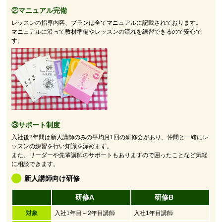
②マニュアル完備
レッスンの指導内容、プランは全てマニュアルに記載されております。
マニュアルに沿って教材準備やレッスンの流れを練習できるので安心で
す。
③サポート制度
入社後2年間は新人講師のみの平均月1回の研修会があり、仲間と一緒にレ
ッスンの練習を行い知識を深めます。
また、リーダーや先輩講師のサポートもありますので困ったことなど気軽
に相談できます。
新人講師向け研修
研修A
研修B
対象
入社1年目～2年目講師
入社1年目講師