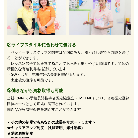
②
ライフスタイルに合わせて働ける
・ペッピーキッズクラブの教室は全国にあり、引っ越し先でも講師を続け
ることができます。
・レッスン代替講師を立てることでお休みも取りやすい職場です。講師の
積極的な有給取得も推奨しています。
・GW・お盆・年末年始の長期休暇があります。
・出産後の復帰も可能です。
③働きながら資格取得も可能
当社はNPO小学校英語指導者認定協議会（J-SHINE）より、資格認定登録
団体の一つとして正式に認可されています。
働きながら取得条件を満たすことができます！
＜その他の制度でもあなたの成長をサポートします＞
★キャリアアップ制度（社員登用、海外勤務）
★講師表彰制度