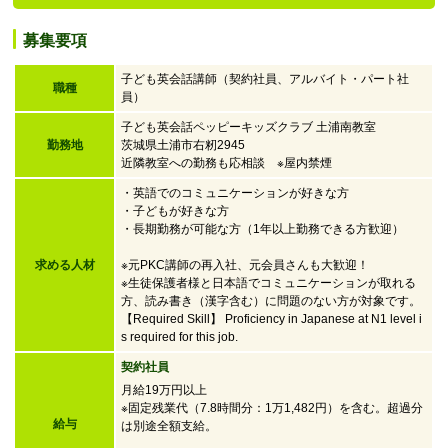
募集要項
子ども英会話講師（契約社員、アルバイト・パート社
職種
員）
子ども英会話ペッピーキッズクラブ 土浦南教室
勤務地
茨城県土浦市右籾2945
近隣教室への勤務も応相談 ※屋内禁煙
・英語でのコミュニケーションが好きな方
・子どもが好きな方
・
長期勤務が可能な方（1年以上勤務できる方歓迎）
求める人材
※元PKC講師の再入社、元会員さんも大歓迎！
※生徒保護者様と日本語でコミュニケーションが取れる
方、読み書き（漢字含む）に問題のない方が対象です。
【Required Skill】 Proficiency in Japanese at N1 level i
s required for this job.
契約社員
月給19万円以上
※固定残業代（7.8時間分：1万1,482円）を含む。超過分
給与
は別途全額支給。