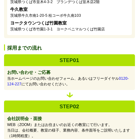
茨城県つくば市並木4-3-2 ブランデつくば並木店2階
牛久教室
茨城県牛久市南1-20-5 桂コーポ牛久南103
ヨークタウンつくば竹園教室
茨城県つくば市竹園1-3-1 ヨークベニマルつくば竹園店
採用までの流れ
01
STEP
お問い合わせ・ご応募
当ホームページのお問い合わせフォーム、あるいはフリーダイヤル
0120-
124-227
にてお問い合わせください。
02
STEP
会社説明会・面接
WEB（ZOOM）またはお住まいのお近くの教室にて行います。
当日は、会社概要、教室の様子、業務内容、条件面等をご説明いたします
（1時間程度）。