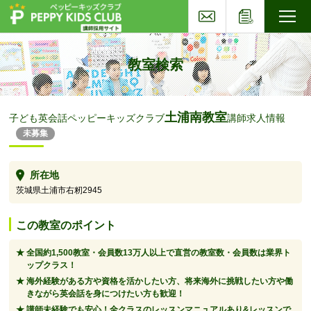
お問い合わせ
応募フォー
子ども英会話ペッピーキッズクラブ
教室検索
土浦南教室
子ども英会話ペッピーキッズクラブ
講師求人情報
未募集
所在地
茨城県土浦市右籾2945
この教室のポイント
全国約1,500教室・会員数13万人以上で直営の教室数・会員数は業界ト
ップクラス！
海外経験がある方や資格を活かしたい方、将来海外に挑戦したい方や働
きながら英会話を身につけたい方も歓迎！
講師未経験でも安心！全クラスのレッスンマニュアルあり&レッスンで