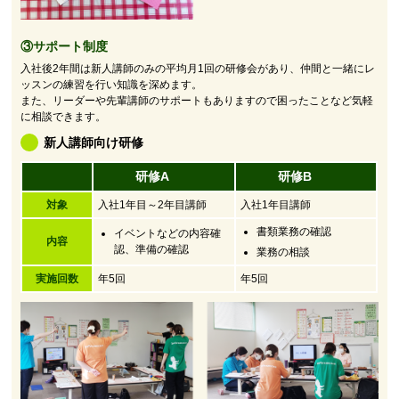
③サポート制度
入社後2年間は新人講師のみの平均月1回の研修会があり、仲間と一緒にレ
ッスンの練習を行い知識を深めます。
また、リーダーや先輩講師のサポートもありますので困ったことなど気軽
に相談できます。
新人講師向け研修
研修A
研修B
対象
入社1年目～2年目講師
入社1年目講師
書類業務の確認
イベントなどの内容確
内容
認、準備の確認
業務の相談
実施回数
年5回
年5回