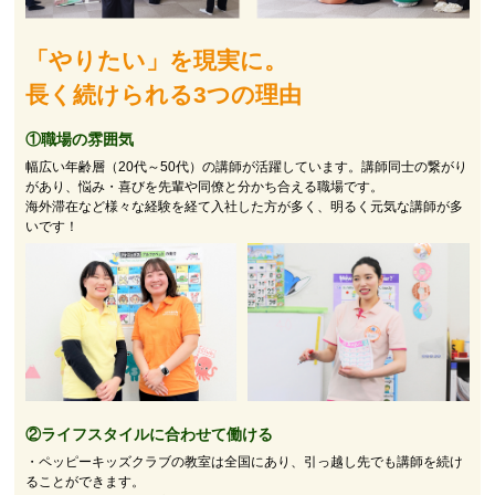
「やりたい」を現実に。
長く続けられる3つの理由
①職場の雰囲気
幅広い年齢層（20代～50代）の講師が活躍しています。講師同士の繋がり
があり、悩み・喜びを先輩や同僚と分かち合える職場です。
海外滞在など様々な経験を経て入社した方が多く、明るく元気な講師が多
いです！
②
ライフスタイルに合わせて働ける
・ペッピーキッズクラブの教室は全国にあり、引っ越し先でも講師を続け
ることができます。