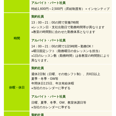
アルバイト・パート社員
時給1,600円～2,500円
（昇給制度有）＋インセンティブ
契約社員
13：00～21：00の間で実働7時間
※レッスン日・支社出勤日で勤務時間帯が異なります
※教室の時間割に合わせた勤務体系となります
時間
アルバイト・パート社員
14：00～21：00の間で
1日5時間～勤務OK！
※曜日固定シフト（勤務曜日の全レッスンを担当）
※1日のレッスン数（勤務時間）は各教室の時間割により
異なります。
契約社員
週休2日制（日曜、その他シフト制）、月8日以上
夏季・冬季・GW等
年間休日115日、年次有給休暇
休暇・休日
※当社のカレンダーに準ずる
アルバイト・パート社員
日曜、夏季、冬季、GW、教室休講日等
※当社のカレンダーに準ずる
契約社員