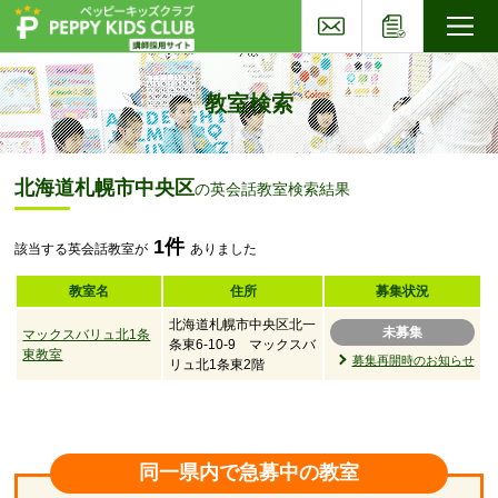
お問い合わせ
応募フォー
子ども英会話ペッピーキッズクラブ
教室検索
北海道札幌市中央区
の英会話教室検索結果
1件
該当する英会話教室が
ありました
教室名
住所
募集状況
北海道札幌市中央区北一
未募集
マックスバリュ北1条
条東6-10-9 マックスバ
東教室
募集再開時のお知らせ
リュ北1条東2階
同一県内で急募中の教室