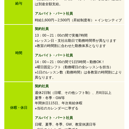
給与
は別途全額支給。
アルバイト・パート社員
時給1,600円～2,500円
（昇給制度有）＋インセンティブ
契約社員
13：00～21：00の間で実働7時間
※レッスン日・支社出勤日で勤務時間帯が異なります
※教室の時間割に合わせた勤務体系となります
時間
アルバイト・パート社員
14：00～21：00の間で
1日5時間～勤務OK！
※曜日固定シフト（勤務曜日の全レッスンを担当）
※1日のレッスン数（勤務時間）は各教室の時間割により
異なります。
契約社員
週休2日制（日曜、その他シフト制）、月8日以上
夏季・冬季・GW等
年間休日115日、年次有給休暇
休暇・休日
※当社のカレンダーに準ずる
アルバイト・パート社員
日曜、夏季、冬季、GW、教室休講日等