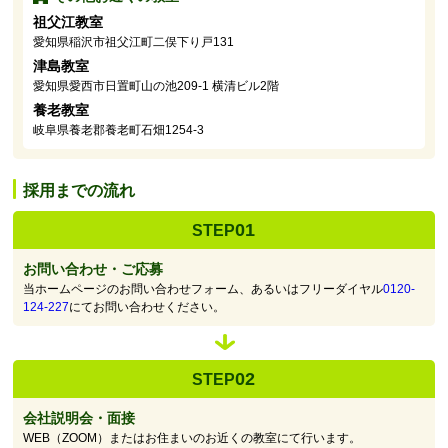
祖父江教室
愛知県稲沢市祖父江町二俣下り戸131
津島教室
愛知県愛西市日置町山の池209-1 横清ビル2階
養老教室
岐阜県養老郡養老町石畑1254-3
採用までの流れ
01
STEP
お問い合わせ・ご応募
当ホームページのお問い合わせフォーム、あるいはフリーダイヤル
0120-
124-227
にてお問い合わせください。
02
STEP
会社説明会・面接
WEB（ZOOM）またはお住まいのお近くの教室にて行います。