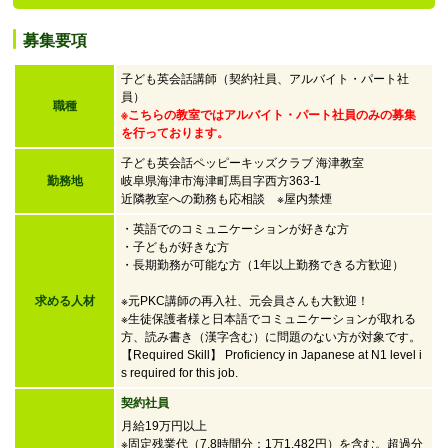
募集要項
子ども英会話講師（契約社員、アルバイト・パート社
員）
職種
※こちらの教室ではアルバイト・パート社員のみの募集
を行っております。
子ども英会話ペッピーキッズクラブ 海津教室
勤務地
岐阜県海津市海津町馬目字西方363-1
近隣教室への勤務も応相談 ※屋内禁煙
・英語でのコミュニケーションが好きな方
・子どもが好きな方
・
長期勤務が可能な方（1年以上勤務できる方歓迎）
求める人材
※元PKC講師の再入社、元会員さんも大歓迎！
※生徒保護者様と日本語でコミュニケーションが取れる
方、読み書き（漢字含む）に問題のない方が対象です。
【Required Skill】 Proficiency in Japanese at N1 level i
s required for this job.
契約社員
月給19万円以上
※固定残業代（7.8時間分：1万1,482円）を含む。超過分