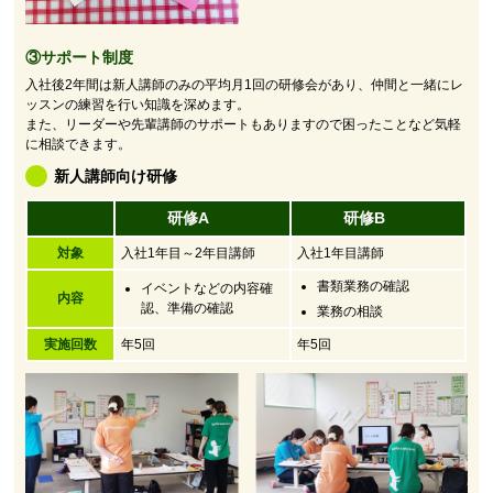
③サポート制度
入社後2年間は新人講師のみの平均月1回の研修会があり、仲間と一緒にレ
ッスンの練習を行い知識を深めます。
また、リーダーや先輩講師のサポートもありますので困ったことなど気軽
に相談できます。
新人講師向け研修
研修A
研修B
対象
入社1年目～2年目講師
入社1年目講師
書類業務の確認
イベントなどの内容確
内容
認、準備の確認
業務の相談
実施回数
年5回
年5回