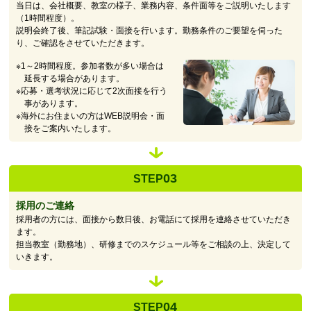
当日は、会社概要、教室の様子、業務内容、条件面等をご説明いたします
（1時間程度）。
説明会終了後、筆記試験・面接を行います。勤務条件のご要望を伺った
り、ご確認をさせていただきます。
※1～2時間程度。参加者数が多い場合は
延長する場合があります。
※応募・選考状況に応じて2次面接を行う
事があります。
※海外にお住まいの方はWEB説明会・面
接をご案内いたします。
03
STEP
採用のご連絡
採用者の方には、面接から数日後、お電話にて採用を連絡させていただき
ます。
担当教室（勤務地）、研修までのスケジュール等をご相談の上、決定して
いきます。
04
STEP