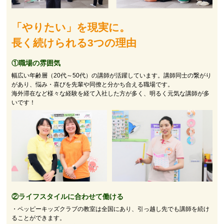
「やりたい」を現実に。
長く続けられる3つの理由
①職場の雰囲気
幅広い年齢層（20代～50代）の講師が活躍しています。講師同士の繋がり
があり、悩み・喜びを先輩や同僚と分かち合える職場です。
海外滞在など様々な経験を経て入社した方が多く、明るく元気な講師が多
いです！
②
ライフスタイルに合わせて働ける
・ペッピーキッズクラブの教室は全国にあり、引っ越し先でも講師を続け
ることができます。