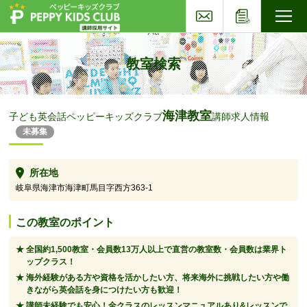
お問い合わせ
応募フォー
子ども英会話ペッピーキッズクラブ
教室検索
海津教室
子ども英会話ペッピーキッズクラブ
講師求人情報
未募集
所在地
岐阜県海津市海津町馬目字西方363-1
この教室のポイント
全国約1,500教室・会員数13万人以上で直営の教室数・会員数は業界ト
ップクラス！
海外経験がある方や資格を活かしたい方、将来海外に挑戦したい方や働
きながら英会話を身につけたい方も歓迎！
講師未経験でも安心！全クラスのレッスンマニュアルあり&レッスンで