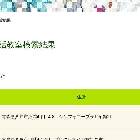
索結果
話教室検索結果
した
住所
青森県八戸市沼館4丁目4-8 シンフォニープラザ沼館2F
青森県八戸市日計4-1-33 プログレスビル1階1号室