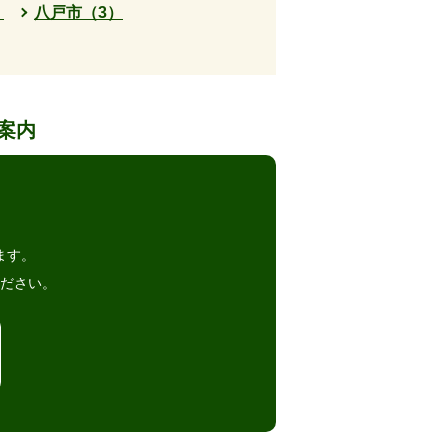
）
八戸市（3）
案内
。
ます。
ださい。