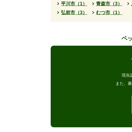
平川市（1）
青森市（3）
弘前市（3）
むつ市（1）
ペ
現在
また、募