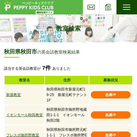
お問い合わせ
応募フォー
子ども英会話ペッピーキッズクラブ
教室検索
秋田県秋田市
の英会話教室検索結果
7件
該当する英会話教室が
ありました
教室名
住所
募集状況
秋田県秋田市新屋元町1
新屋教室
9-25 新屋元町テナント
急募中
1F
秋田県秋田市御所野地蔵
イオンモール秋田教室
田1-1-1 イオンモール
急募中
秋田2階
秋田県秋田市御所野元町
フレスポ御所野教室
1-1-1 フレスポ御所野E
急募中