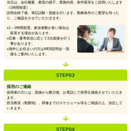
当日は、会社概要、教室の様子、業務内容、条件面等をご説明いたします
（1時間程度）。
説明会終了後、筆記試験・面接を行います。勤務条件のご要望を伺った
り、ご確認をさせていただきます。
※1～2時間程度。参加者数が多い場合は
延長する場合があります。
※応募・選考状況に応じて2次面接を行う
事があります。
※海外にお住まいの方はWEB説明会・面
接をご案内いたします。
03
STEP
採用のご連絡
採用者の方には、面接から数日後、お電話にて採用を連絡させていただき
ます。
担当教室（勤務地）、研修までのスケジュール等をご相談の上、決定して
いきます。
04
STEP