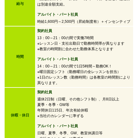
給与
は別途全額支給。
アルバイト・パート社員
時給1,600円～2,500円
（昇給制度有）＋インセンティブ
契約社員
13：00～21：00の間で実働7時間
※レッスン日・支社出勤日で勤務時間帯が異なります
※教室の時間割に合わせた勤務体系となります
時間
アルバイト・パート社員
14：00～21：00の間で
1日5時間～勤務OK！
※曜日固定シフト（勤務曜日の全レッスンを担当）
※1日のレッスン数（勤務時間）は各教室の時間割により
異なります。
契約社員
週休2日制（日曜、その他シフト制）、月8日以上
夏季・冬季・GW等
年間休日115日、年次有給休暇
休暇・休日
※当社のカレンダーに準ずる
アルバイト・パート社員
日曜、夏季、冬季、GW、教室休講日等