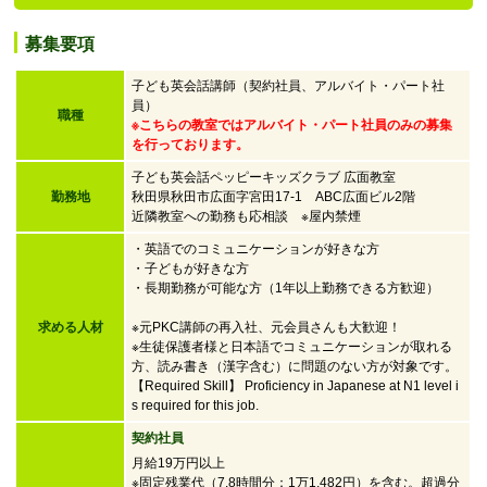
募集要項
子ども英会話講師（契約社員、アルバイト・パート社
員）
職種
※こちらの教室ではアルバイト・パート社員のみの募集
を行っております。
子ども英会話ペッピーキッズクラブ 広面教室
勤務地
秋田県秋田市広面字宮田17-1 ABC広面ビル2階
近隣教室への勤務も応相談 ※屋内禁煙
・英語でのコミュニケーションが好きな方
・子どもが好きな方
・
長期勤務が可能な方（1年以上勤務できる方歓迎）
求める人材
※元PKC講師の再入社、元会員さんも大歓迎！
※生徒保護者様と日本語でコミュニケーションが取れる
方、読み書き（漢字含む）に問題のない方が対象です。
【Required Skill】 Proficiency in Japanese at N1 level i
s required for this job.
契約社員
月給19万円以上
※固定残業代（7.8時間分：1万1,482円）を含む。超過分