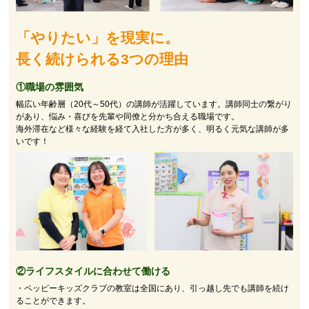
「やりたい」を現実に。
長く続けられる3つの理由
①職場の雰囲気
幅広い年齢層（20代～50代）の講師が活躍しています。講師同士の繋がり
があり、悩み・喜びを先輩や同僚と分かち合える職場です。
海外滞在など様々な経験を経て入社した方が多く、明るく元気な講師が多
いです！
②
ライフスタイルに合わせて働ける
・ペッピーキッズクラブの教室は全国にあり、引っ越し先でも講師を続け
ることができます。