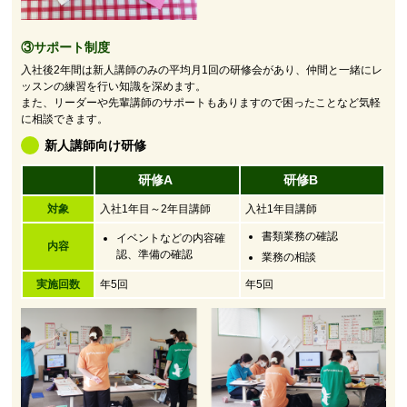
③サポート制度
入社後2年間は新人講師のみの平均月1回の研修会があり、仲間と一緒にレ
ッスンの練習を行い知識を深めます。
また、リーダーや先輩講師のサポートもありますので困ったことなど気軽
に相談できます。
新人講師向け研修
研修A
研修B
対象
入社1年目～2年目講師
入社1年目講師
書類業務の確認
イベントなどの内容確
内容
認、準備の確認
業務の相談
実施回数
年5回
年5回