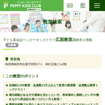
お問い合わせ
応募フォー
子ども英会話ペッピーキッズクラブ
教室検索
広面教室
子ども英会話ペッピーキッズクラブ
講師求人情報
未募集
所在地
秋田県秋田市広面字宮田17-1 ABC広面ビル2階
この教室のポイント
全国約1,500教室・会員数13万人以上で直営の教室数・会員数は業界ト
ップクラス！
海外経験がある方や資格を活かしたい方、将来海外に挑戦したい方や働
きながら英会話を身につけたい方も歓迎！
講師未経験でも安心！全クラスのレッスンマニュアルあり&レッスンで