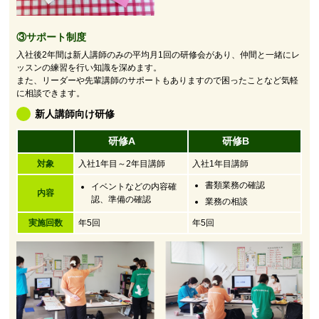
③サポート制度
入社後2年間は新人講師のみの平均月1回の研修会があり、仲間と一緒にレ
ッスンの練習を行い知識を深めます。
また、リーダーや先輩講師のサポートもありますので困ったことなど気軽
に相談できます。
新人講師向け研修
研修A
研修B
対象
入社1年目～2年目講師
入社1年目講師
書類業務の確認
イベントなどの内容確
内容
認、準備の確認
業務の相談
実施回数
年5回
年5回