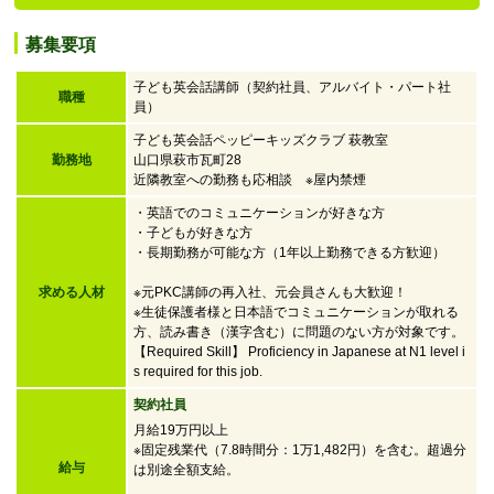
募集要項
子ども英会話講師（契約社員、アルバイト・パート社
職種
員）
子ども英会話ペッピーキッズクラブ 萩教室
勤務地
山口県萩市瓦町28
近隣教室への勤務も応相談 ※屋内禁煙
・英語でのコミュニケーションが好きな方
・子どもが好きな方
・
長期勤務が可能な方（1年以上勤務できる方歓迎）
求める人材
※元PKC講師の再入社、元会員さんも大歓迎！
※生徒保護者様と日本語でコミュニケーションが取れる
方、読み書き（漢字含む）に問題のない方が対象です。
【Required Skill】 Proficiency in Japanese at N1 level i
s required for this job.
契約社員
月給19万円以上
※固定残業代（7.8時間分：1万1,482円）を含む。超過分
給与
は別途全額支給。