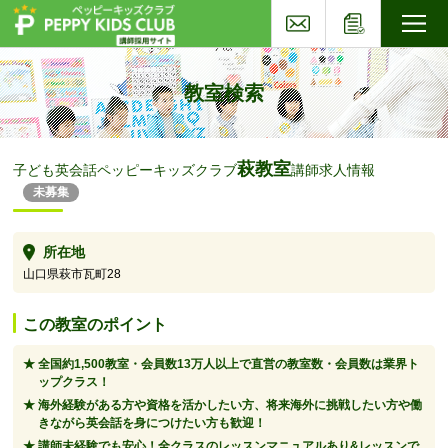
お問い合わせ
応募フォー
子ども英会話ペッピーキッズクラブ
教室検索
萩教室
子ども英会話ペッピーキッズクラブ
講師求人情報
未募集
所在地
山口県萩市瓦町28
この教室のポイント
全国約1,500教室・会員数13万人以上で直営の教室数・会員数は業界ト
ップクラス！
海外経験がある方や資格を活かしたい方、将来海外に挑戦したい方や働
きながら英会話を身につけたい方も歓迎！
講師未経験でも安心！全クラスのレッスンマニュアルあり&レッスンで