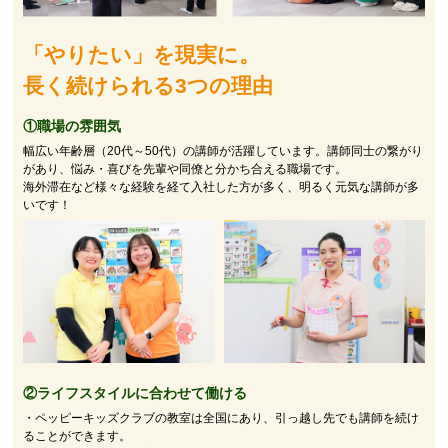
「やりたい」を現実に。
長く続けられる3つの理由
①職場の雰囲気
幅広い年齢層（20代～50代）の講師が活躍しています。講師同士の繋がり
があり、悩み・喜びを先輩や同僚と分かち合える職場です。
海外滞在など様々な経験を経て入社した方が多く、明るく元気な講師が多
いです！
②
ライフスタイルに合わせて働ける
・ペッピーキッズクラブの教室は全国にあり、引っ越し先でも講師を続け
ることができます。