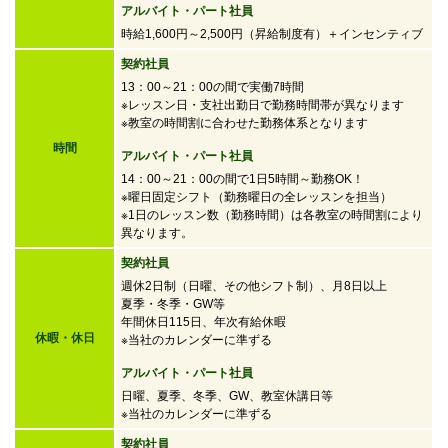
アルバイト・パート社員
時給1,600円～2,500円
（昇給制度有）＋インセンティブ
契約社員
13：00～21：00の間で実働7時間
※レッスン日・支社出勤日で勤務時間帯が異なります
※教室の時間割に合わせた勤務体系となります
時間
アルバイト・パート社員
14：00～21：00の間で
1日5時間～勤務OK！
※曜日固定シフト（勤務曜日の全レッスンを担当）
※1日のレッスン数（勤務時間）は各教室の時間割により
異なります。
契約社員
週休2日制（日曜、その他シフト制）、月8日以上
夏季・冬季・GW等
年間休日115日、年次有給休暇
休暇・休日
※当社のカレンダーに準ずる
アルバイト・パート社員
日曜、夏季、冬季、GW、教室休講日等
※当社のカレンダーに準ずる
契約社員