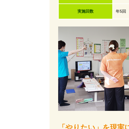
実施回数
年5回
「やりたい」を現実