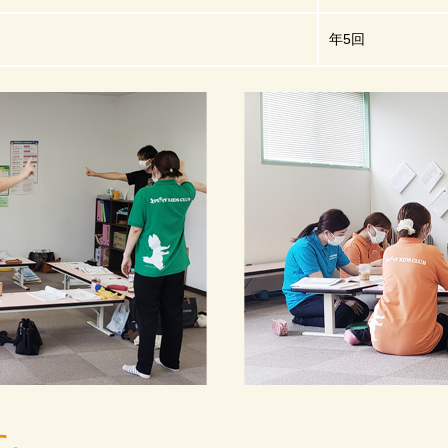
年5回
に。