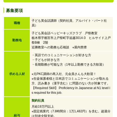
募集要項
子ども英会話講師（契約社員、アルバイト・パート社
職種
員）
子ども英会話ペッピーキッズクラブ 戸祭教室
栃木県宇都宮市上戸祭町字追越3014-3 ヒルサイド上戸
勤務地
祭B棟 2階
近隣教室への勤務も応相談 ※屋内禁煙
・英語でのコミュニケーションが好きな方
・子どもが好きな方
・
長期勤務が可能な方（1年以上勤務できる方歓迎）
求める人材
※元PKC講師の再入社、元会員さんも大歓迎！
※生徒保護者様と日本語でコミュニケーションが取れる
方、読み書き（漢字含む）に問題のない方が対象です。
【Required Skill】 Proficiency in Japanese at N1 level i
s required for this job.
契約社員
月給19万円以上
※固定残業代（7.8時間分：1万1,482円）を含む。超過分
給与
は別途全額支給。