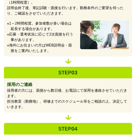
（1時間程度）。
説明会終了後、筆記試験・面接を行います。勤務条件のご要望を伺った
り、ご確認をさせていただきます。
※1～2時間程度。参加者数が多い場合は
延長する場合があります。
※応募・選考状況に応じて2次面接を行う
事があります。
※海外にお住まいの方はWEB説明会・面
接をご案内いたします。
03
STEP
採用のご連絡
採用者の方には、面接から数日後、お電話にて採用を連絡させていただき
ます。
担当教室（勤務地）、研修までのスケジュール等をご相談の上、決定して
いきます。
04
STEP