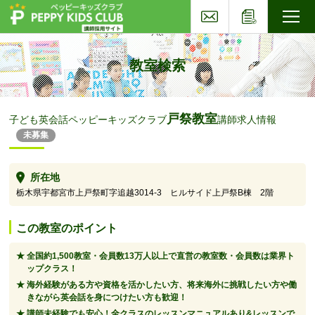
お問い合わせ
応募フォー
子ども英会話ペッピーキッズクラブ
教室検索
戸祭教室
子ども英会話ペッピーキッズクラブ
講師求人情報
未募集
所在地
栃木県宇都宮市上戸祭町字追越3014-3 ヒルサイド上戸祭B棟 2階
この教室のポイント
全国約1,500教室・会員数13万人以上で直営の教室数・会員数は業界ト
ップクラス！
海外経験がある方や資格を活かしたい方、将来海外に挑戦したい方や働
きながら英会話を身につけたい方も歓迎！
講師未経験でも安心！全クラスのレッスンマニュアルあり&レッスンで