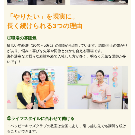
「やりたい」を現実に。
長く続けられる3つの理由
①職場の雰囲気
幅広い年齢層（20代～50代）の講師が活躍しています。講師同士の繋がり
があり、悩み・喜びを先輩や同僚と分かち合える職場です。
海外滞在など様々な経験を経て入社した方が多く、明るく元気な講師が多
いです！
②
ライフスタイルに合わせて働ける
・ペッピーキッズクラブの教室は全国にあり、引っ越し先でも講師を続け
ることができます。