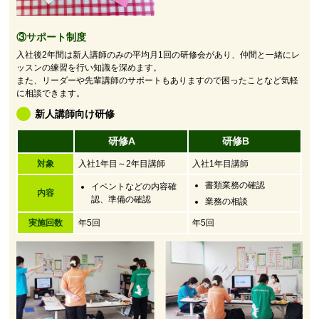
③サポート制度
入社後2年間は新人講師のみの平均月1回の研修会があり、仲間と一緒にレ
ッスンの練習を行い知識を深めます。
また、リーダーや先輩講師のサポートもありますので困ったことなど気軽
に相談できます。
新人講師向け研修
研修A
研修B
対象
入社1年目～2年目講師
入社1年目講師
書類業務の確認
イベントなどの内容確
内容
認、準備の確認
業務の相談
実施回数
年5回
年5回