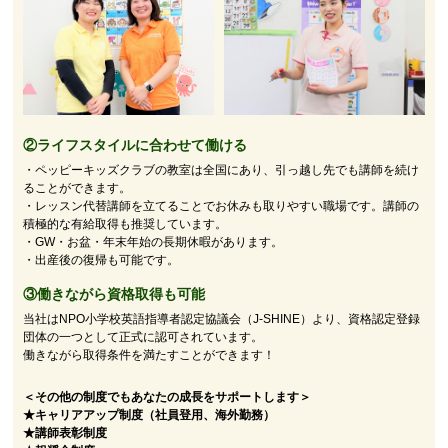
②
ライフスタイルに合わせて働ける
・ペッピーキッズクラブの教室は全国にあり、引っ越し先でも講師を続け
ることができます。
・レッスン代替講師を立てることでお休みも取りやすい職場です。講師の
積極的な有給取得も推奨しています。
・GW・お盆・年末年始の長期休暇があります。
・出産後の復帰も可能です。
③働きながら資格取得も可能
当社はNPO小学校英語指導者認定協議会（J-SHINE）より、資格認定登録
団体の一つとして正式に認可されています。
働きながら取得条件を満たすことができます！
＜その他の制度でもあなたの成長をサポートします＞
★キャリアアップ制度（社員登用、海外勤務）
★講師表彰制度