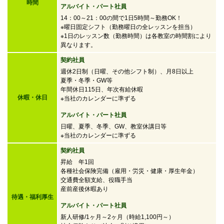
時間
アルバイト・パート社員
14：00～21：00の間で
1日5時間～勤務OK！
※曜日固定シフト（勤務曜日の全レッスンを担当）
※1日のレッスン数（勤務時間）は各教室の時間割により
異なります。
契約社員
週休2日制（日曜、その他シフト制）、月8日以上
夏季・冬季・GW等
年間休日115日、年次有給休暇
休暇・休日
※当社のカレンダーに準ずる
アルバイト・パート社員
日曜、夏季、冬季、GW、教室休講日等
※当社のカレンダーに準ずる
契約社員
昇給 年1回
各種社会保険完備（雇用・労災・健康・厚生年金）
交通費全額支給、役職手当
産前産後休暇あり
待遇・福利厚生
アルバイト・パート社員
新人研修/1ヶ月～2ヶ月（時給1,100円～）