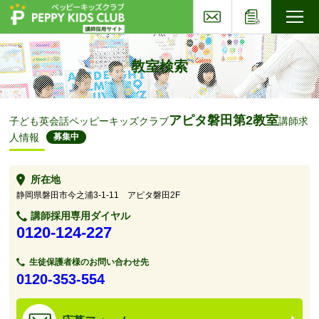
お問い合わせ
応募フォー
子ども英会話ペッピーキッズクラブ
教室検索
アピタ磐田第2教室
子ども英会話ペッピーキッズクラブ
講師求
人情報
募集中
所在地
静岡県磐田市今之浦3-1-11 アピタ磐田2F
講師採用専用ダイヤル
0120-124-227
生徒保護者様のお問い合わせ先
0120-353-554