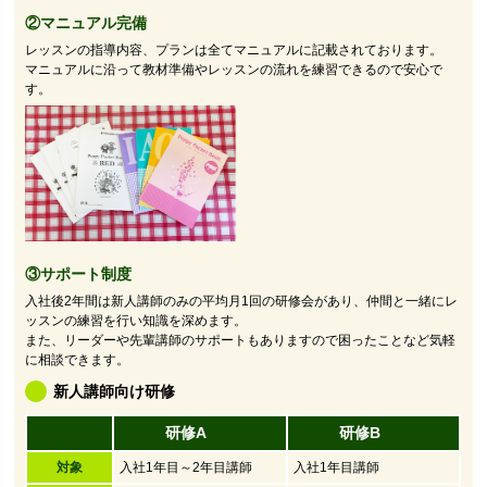
②マニュアル完備
レッスンの指導内容、プランは全てマニュアルに記載されております。
マニュアルに沿って教材準備やレッスンの流れを練習できるので安心で
す。
③サポート制度
入社後2年間は新人講師のみの平均月1回の研修会があり、仲間と一緒にレ
ッスンの練習を行い知識を深めます。
また、リーダーや先輩講師のサポートもありますので困ったことなど気軽
に相談できます。
新人講師向け研修
研修A
研修B
対象
入社1年目～2年目講師
入社1年目講師