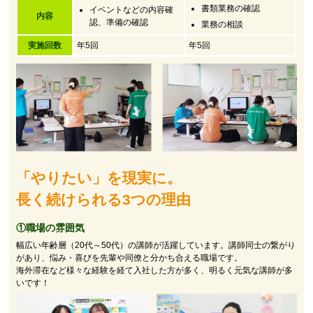
書類業務の確認
イベントなどの内容確
内容
認、準備の確認
業務の相談
実施回数
年5回
年5回
「やりたい」を現実に。
長く続けられる3つの理由
①職場の雰囲気
幅広い年齢層（20代～50代）の講師が活躍しています。講師同士の繋がり
があり、悩み・喜びを先輩や同僚と分かち合える職場です。
海外滞在など様々な経験を経て入社した方が多く、明るく元気な講師が多
いです！