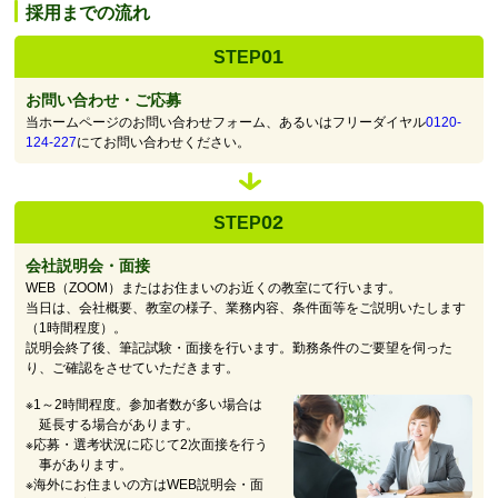
採用までの流れ
01
STEP
お問い合わせ・ご応募
当ホームページのお問い合わせフォーム、あるいはフリーダイヤル
0120-
124-227
にてお問い合わせください。
02
STEP
会社説明会・面接
WEB（ZOOM）またはお住まいのお近くの教室にて行います。
当日は、会社概要、教室の様子、業務内容、条件面等をご説明いたします
（1時間程度）。
説明会終了後、筆記試験・面接を行います。勤務条件のご要望を伺った
り、ご確認をさせていただきます。
※1～2時間程度。参加者数が多い場合は
延長する場合があります。
※応募・選考状況に応じて2次面接を行う
事があります。
※海外にお住まいの方はWEB説明会・面