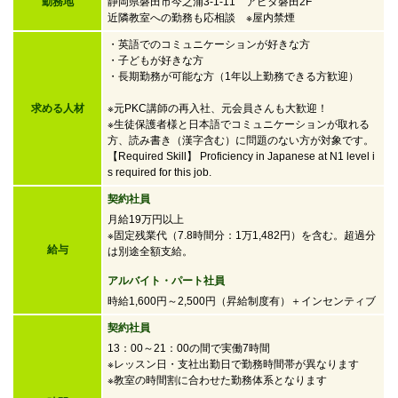
勤務地
静岡県磐田市今之浦3-1-11 アピタ磐田2F
近隣教室への勤務も応相談 ※屋内禁煙
・英語でのコミュニケーションが好きな方
・子どもが好きな方
・
長期勤務が可能な方（1年以上勤務できる方歓迎）
求める人材
※元PKC講師の再入社、元会員さんも大歓迎！
※生徒保護者様と日本語でコミュニケーションが取れる
方、読み書き（漢字含む）に問題のない方が対象です。
【Required Skill】 Proficiency in Japanese at N1 level i
s required for this job.
契約社員
月給19万円以上
※固定残業代（7.8時間分：1万1,482円）を含む。超過分
給与
は別途全額支給。
アルバイト・パート社員
時給1,600円～2,500円
（昇給制度有）＋インセンティブ
契約社員
13：00～21：00の間で実働7時間
※レッスン日・支社出勤日で勤務時間帯が異なります
※教室の時間割に合わせた勤務体系となります