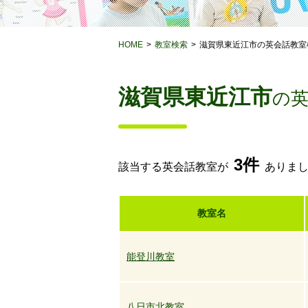
HOME
教室検索
滋賀県東近江市の英会話教室
滋賀県東近江市
の
3件
該当する英会話教室が
ありま
教室名
能登川教室
八日市北教室