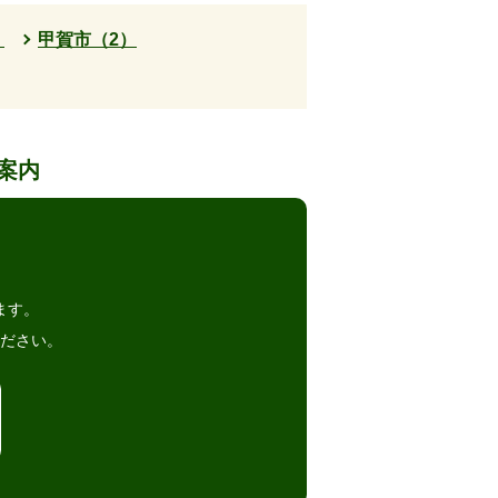
）
甲賀市（2）
案内
。
ます。
ださい。