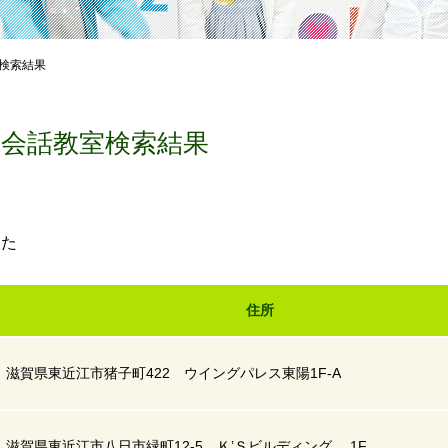
検索結果
英会話教室検索結果
した
住所
滋賀県東近江市猪子町422 ウイングパレス東陽1F-A
滋賀県東近江市八日市緑町12-5 Ｋ’Ｓビルディング 1F