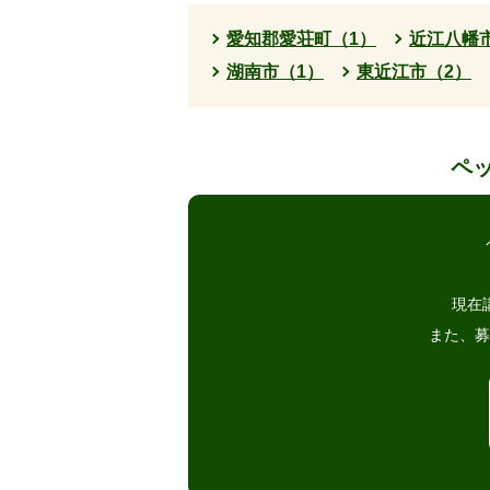
愛知郡愛荘町（1）
近江八幡
湖南市（1）
東近江市（2）
ペ
現在
また、募