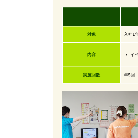
研
対象
入社1
内容
イ
実施回数
年5回