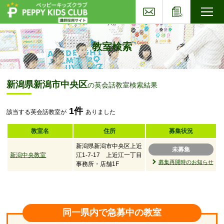
お問い合わせ
応募フォー
子ども英会話ペッピーキッズクラブ
教室検索
新潟県新潟市中央区
の英会話教室検索結果
1件
該当する英会話教室が
ありました
教室名
住所
募集状況
新潟県新潟市中央区上近
未募集
新潟中央教室
江1-7-17 上近江一丁目
募集再開時のお知らせ
事務所・店舗1F
同一県内で急募中の教室