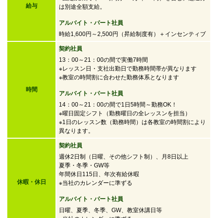
給与
は別途全額支給。
アルバイト・パート社員
時給1,600円～2,500円
（昇給制度有）＋インセンティブ
契約社員
13：00～21：00の間で実働7時間
※レッスン日・支社出勤日で勤務時間帯が異なります
※教室の時間割に合わせた勤務体系となります
時間
アルバイト・パート社員
14：00～21：00の間で
1日5時間～勤務OK！
※曜日固定シフト（勤務曜日の全レッスンを担当）
※1日のレッスン数（勤務時間）は各教室の時間割により
異なります。
契約社員
週休2日制（日曜、その他シフト制）、月8日以上
夏季・冬季・GW等
年間休日115日、年次有給休暇
休暇・休日
※当社のカレンダーに準ずる
アルバイト・パート社員
日曜、夏季、冬季、GW、教室休講日等