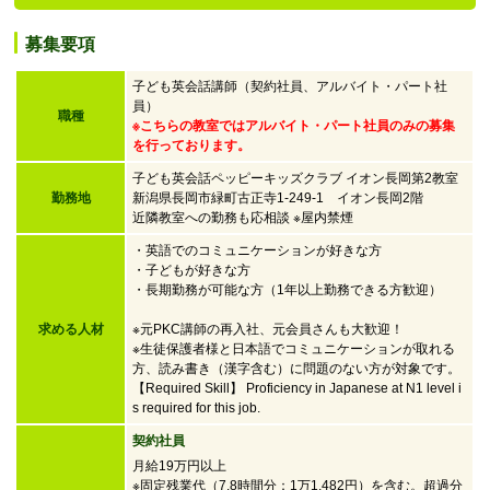
募集要項
子ども英会話講師（契約社員、アルバイト・パート社
員）
職種
※こちらの教室ではアルバイト・パート社員のみの募集
を行っております。
子ども英会話ペッピーキッズクラブ イオン長岡第2教室
勤務地
新潟県長岡市緑町古正寺1-249-1 イオン長岡2階
近隣教室への勤務も応相談 ※屋内禁煙
・英語でのコミュニケーションが好きな方
・子どもが好きな方
・
長期勤務が可能な方（1年以上勤務できる方歓迎）
求める人材
※元PKC講師の再入社、元会員さんも大歓迎！
※生徒保護者様と日本語でコミュニケーションが取れる
方、読み書き（漢字含む）に問題のない方が対象です。
【Required Skill】 Proficiency in Japanese at N1 level i
s required for this job.
契約社員
月給19万円以上
※固定残業代（7.8時間分：1万1,482円）を含む。超過分