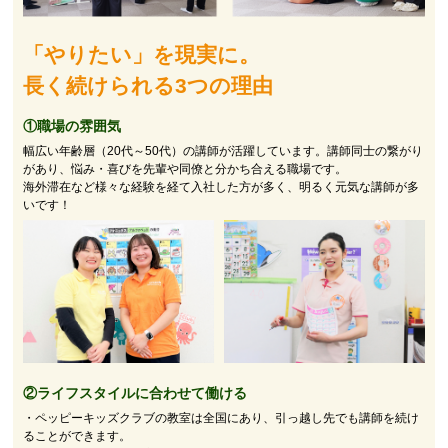
「やりたい」を現実に。
長く続けられる3つの理由
①職場の雰囲気
幅広い年齢層（20代～50代）の講師が活躍しています。講師同士の繋がり
があり、悩み・喜びを先輩や同僚と分かち合える職場です。
海外滞在など様々な経験を経て入社した方が多く、明るく元気な講師が多
いです！
②
ライフスタイルに合わせて働ける
・ペッピーキッズクラブの教室は全国にあり、引っ越し先でも講師を続け
ることができます。