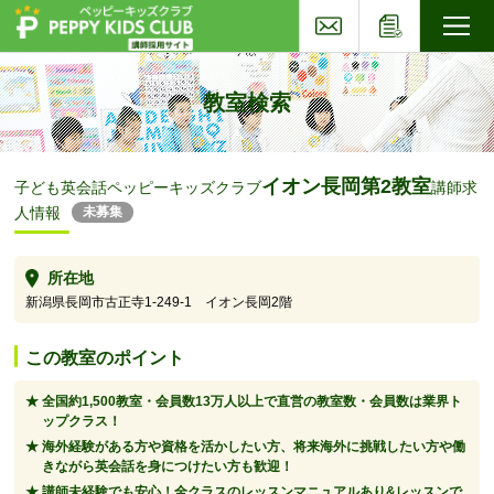
お問い合わせ
応募フォー
子ども英会話ペッピーキッズクラブ
教室検索
イオン長岡第2教室
子ども英会話ペッピーキッズクラブ
講師求
人情報
未募集
所在地
新潟県長岡市古正寺1-249-1 イオン長岡2階
この教室のポイント
全国約1,500教室・会員数13万人以上で直営の教室数・会員数は業界ト
ップクラス！
海外経験がある方や資格を活かしたい方、将来海外に挑戦したい方や働
きながら英会話を身につけたい方も歓迎！
講師未経験でも安心！全クラスのレッスンマニュアルあり&レッスンで