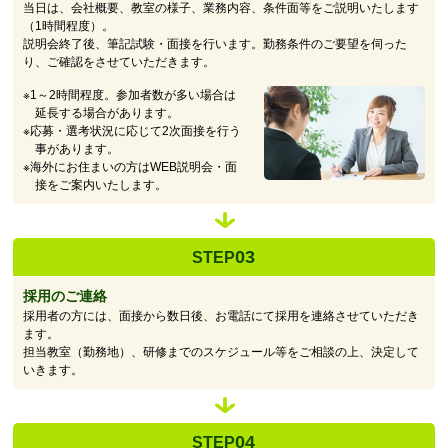
当日は、会社概要、教室の様子、業務内容、条件面等をご説明いたします
（1時間程度）。
説明会終了後、筆記試験・面接を行います。勤務条件のご要望を伺った
り、ご確認をさせていただきます。
※1～2時間程度。参加者数が多い場合は
延長する場合があります。
※応募・選考状況に応じて2次面接を行う
事があります。
※海外にお住まいの方はWEB説明会・面
接をご案内いたします。
03
STEP
採用のご連絡
採用者の方には、面接から数日後、お電話にて採用を連絡させていただき
ます。
担当教室（勤務地）、研修までのスケジュール等をご相談の上、決定して
いきます。
04
STEP