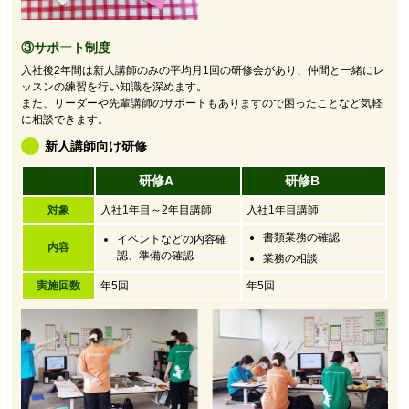
③サポート制度
入社後2年間は新人講師のみの平均月1回の研修会があり、仲間と一緒にレ
ッスンの練習を行い知識を深めます。
また、リーダーや先輩講師のサポートもありますので困ったことなど気軽
に相談できます。
新人講師向け研修
研修A
研修B
対象
入社1年目～2年目講師
入社1年目講師
書類業務の確認
イベントなどの内容確
内容
認、準備の確認
業務の相談
実施回数
年5回
年5回