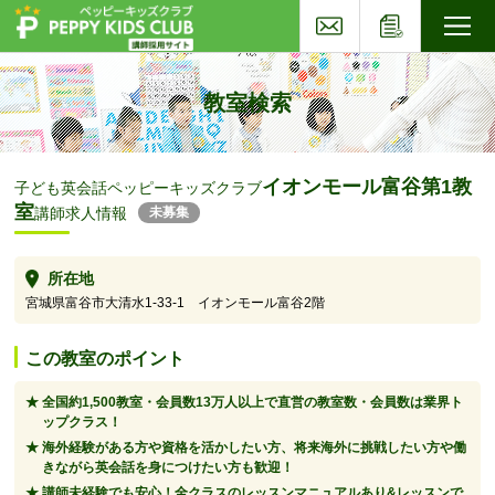
お問い合わせ
応募フォー
子ども英会話ペッピーキッズクラブ
教室検索
イオンモール富谷第1教
子ども英会話ペッピーキッズクラブ
室
講師求人情報
未募集
所在地
宮城県富谷市大清水1-33-1 イオンモール富谷2階
この教室のポイント
全国約1,500教室・会員数13万人以上で直営の教室数・会員数は業界ト
ップクラス！
海外経験がある方や資格を活かしたい方、将来海外に挑戦したい方や働
きながら英会話を身につけたい方も歓迎！
講師未経験でも安心！全クラスのレッスンマニュアルあり&レッスンで