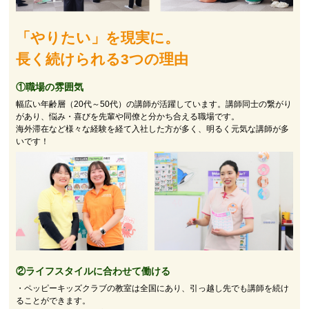
「やりたい」を現実に。
長く続けられる3つの理由
①職場の雰囲気
幅広い年齢層（20代～50代）の講師が活躍しています。講師同士の繋がり
があり、悩み・喜びを先輩や同僚と分かち合える職場です。
海外滞在など様々な経験を経て入社した方が多く、明るく元気な講師が多
いです！
②
ライフスタイルに合わせて働ける
・ペッピーキッズクラブの教室は全国にあり、引っ越し先でも講師を続け
ることができます。