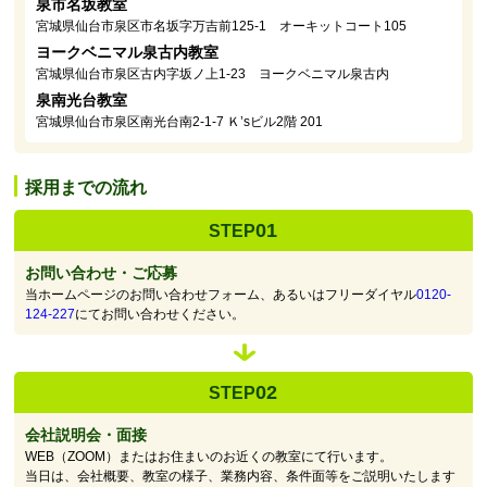
泉市名坂教室
宮城県仙台市泉区市名坂字万吉前125-1 オーキットコート105
ヨークベニマル泉古内教室
宮城県仙台市泉区古内字坂ノ上1-23 ヨークベニマル泉古内
泉南光台教室
宮城県仙台市泉区南光台南2-1-7 Ｋ’sビル2階 201
採用までの流れ
01
STEP
お問い合わせ・ご応募
当ホームページのお問い合わせフォーム、あるいはフリーダイヤル
0120-
124-227
にてお問い合わせください。
02
STEP
会社説明会・面接
WEB（ZOOM）またはお住まいのお近くの教室にて行います。
当日は、会社概要、教室の様子、業務内容、条件面等をご説明いたします