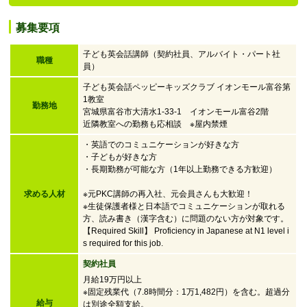
募集要項
子ども英会話講師（契約社員、アルバイト・パート社
職種
員）
子ども英会話ペッピーキッズクラブ イオンモール富谷第
1教室
勤務地
宮城県富谷市大清水1-33-1 イオンモール富谷2階
近隣教室への勤務も応相談 ※屋内禁煙
・英語でのコミュニケーションが好きな方
・子どもが好きな方
・
長期勤務が可能な方（1年以上勤務できる方歓迎）
求める人材
※元PKC講師の再入社、元会員さんも大歓迎！
※生徒保護者様と日本語でコミュニケーションが取れる
方、読み書き（漢字含む）に問題のない方が対象です。
【Required Skill】 Proficiency in Japanese at N1 level i
s required for this job.
契約社員
月給19万円以上
※固定残業代（7.8時間分：1万1,482円）を含む。超過分
給与
は別途全額支給。