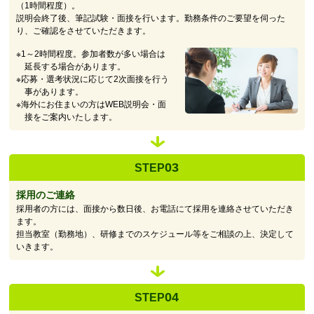
（1時間程度）。
説明会終了後、筆記試験・面接を行います。勤務条件のご要望を伺った
り、ご確認をさせていただきます。
※1～2時間程度。参加者数が多い場合は
延長する場合があります。
※応募・選考状況に応じて2次面接を行う
事があります。
※海外にお住まいの方はWEB説明会・面
接をご案内いたします。
03
STEP
採用のご連絡
採用者の方には、面接から数日後、お電話にて採用を連絡させていただき
ます。
担当教室（勤務地）、研修までのスケジュール等をご相談の上、決定して
いきます。
04
STEP