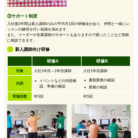
③サポート制度
入社後2年間は新人講師のみの平均月1回の研修会があり、仲間と一緒にレ
ッスンの練習を行い知識を深めます。
また、リーダーや先輩講師のサポートもありますので困ったことなど気軽
に相談できます。
新人講師向け研修
研修A
研修B
対象
入社1年目～2年目講師
入社1年目講師
書類業務の確認
イベントなどの内容確
内容
認、準備の確認
業務の相談
実施回数
年5回
年5回