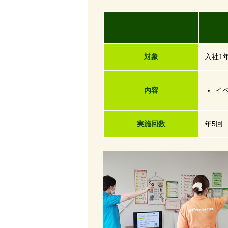
研
対象
入社1
内容
イ
実施回数
年5回