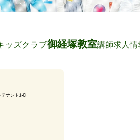
御経塚教室
キッズクラブ
講師求人情
トテナント1-D