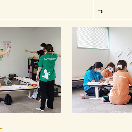
年5回
に。