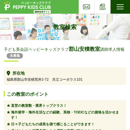
お問い合わせ
応募フォー
子ども英会話ペッピーキッズクラブ
教室検索
郡山安積教室
子ども英会話ペッピーキッズクラブ
講師求人情報
未募集
所在地
福島県郡山市安積荒井2-72 共立コーポラス101
この教室のポイント
直営の教室数・業界トップクラス！
海外留学・海外生活などの経験、英検・TOEICなどの資格を活かせま
す！
日々子どもたちの成長を側で感じることができます！