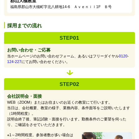
郡山大槻教室
福島県郡山市大槻町字北八耕地14-6 Ａｖｅｎｉｌ1F Ｂ号
採用までの流れ
01
STEP
お問い合わせ・ご応募
当ホームページのお問い合わせフォーム、あるいはフリーダイヤル
0120-
124-227
にてお問い合わせください。
02
STEP
会社説明会・面接
WEB（ZOOM）またはお住まいのお近くの教室にて行います。
当日は、会社概要、教室の様子、業務内容、条件面等をご説明いたします
（1時間程度）。
説明会終了後、筆記試験・面接を行います。勤務条件のご要望を伺った
り、ご確認をさせていただきます。
※1～2時間程度。参加者数が多い場合は