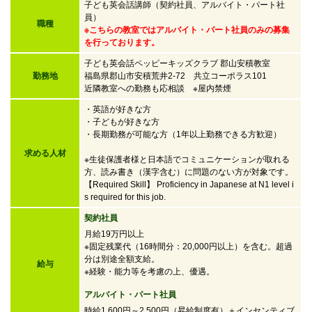
子ども英会話講師（契約社員、アルバイト・パート社
員）
職種
※こちらの教室ではアルバイト・パート社員のみの募集
を行っております。
子ども英会話ペッピーキッズクラブ 郡山安積教室
勤務地
福島県郡山市安積荒井2-72 共立コーポラス101
近隣教室への勤務も応相談 ※屋内禁煙
・英語が好きな方
・子どもが好きな方
・
長期勤務が可能な方（1年以上勤務できる方歓迎）
求める人材
※生徒保護者様と日本語でコミュニケーションが取れる
方、読み書き（漢字含む）に問題のない方が対象です。
【Required Skill】 Proficiency in Japanese at N1 level i
s required for this job.
契約社員
月給19万円以上
※固定残業代（16時間分：20,000円以上）を含む。超過
分は別途全額支給。
給与
※経験・能力等を考慮の上、優遇。
アルバイト・パート社員
時給1,600円～2,500円
（昇給制度有）＋インセンティブ