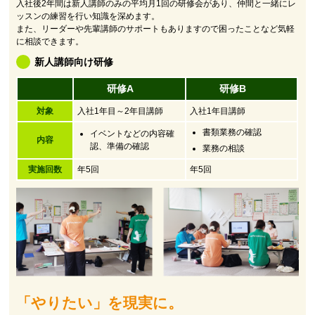
入社後2年間は新人講師のみの平均月1回の研修会があり、仲間と一緒にレ
ッスンの練習を行い知識を深めます。
また、リーダーや先輩講師のサポートもありますので困ったことなど気軽
に相談できます。
新人講師向け研修
研修A
研修B
対象
入社1年目～2年目講師
入社1年目講師
書類業務の確認
イベントなどの内容確
内容
認、準備の確認
業務の相談
実施回数
年5回
年5回
「やりたい」を現実に。