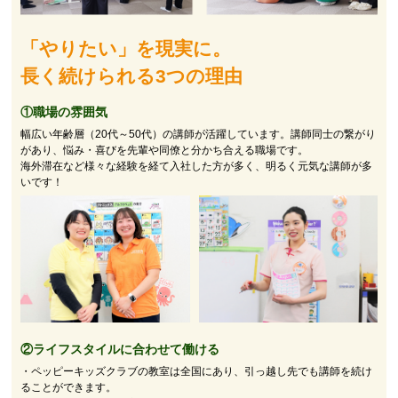
「やりたい」を現実に。
長く続けられる3つの理由
①職場の雰囲気
幅広い年齢層（20代～50代）の講師が活躍しています。講師同士の繋がり
があり、悩み・喜びを先輩や同僚と分かち合える職場です。
海外滞在など様々な経験を経て入社した方が多く、明るく元気な講師が多
いです！
②
ライフスタイルに合わせて働ける
・ペッピーキッズクラブの教室は全国にあり、引っ越し先でも講師を続け
ることができます。