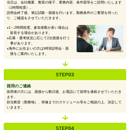
当日は、会社概要、教室の様子、業務内容、条件面等をご説明いたします
（1時間程度）。
説明会終了後、筆記試験・面接を行います。勤務条件のご要望を伺った
り、ご確認をさせていただきます。
※1～2時間程度。参加者数が多い場合は
延長する場合があります。
※応募・選考状況に応じて2次面接を行う
事があります。
※海外にお住まいの方はWEB説明会・面
接をご案内いたします。
03
STEP
採用のご連絡
採用者の方には、面接から数日後、お電話にて採用を連絡させていただき
ます。
担当教室（勤務地）、研修までのスケジュール等をご相談の上、決定して
いきます。
04
STEP