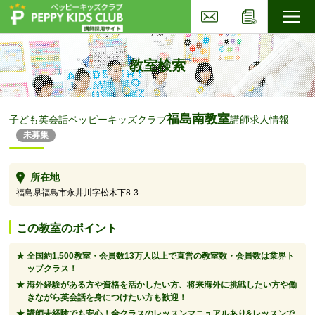
お問い合わせ
応募フォー
子ども英会話ペッピーキッズクラブ
教室検索
福島南教室
子ども英会話ペッピーキッズクラブ
講師求人情報
未募集
所在地
福島県福島市永井川字松木下8-3
この教室のポイント
全国約1,500教室・会員数13万人以上で直営の教室数・会員数は業界ト
ップクラス！
海外経験がある方や資格を活かしたい方、将来海外に挑戦したい方や働
きながら英会話を身につけたい方も歓迎！
講師未経験でも安心！全クラスのレッスンマニュアルあり&レッスンで