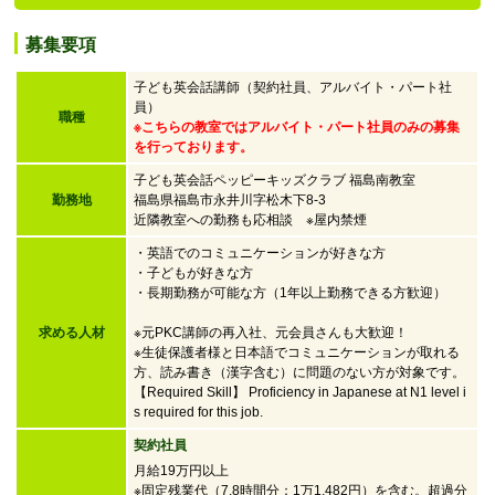
募集要項
子ども英会話講師（契約社員、アルバイト・パート社
員）
職種
※こちらの教室ではアルバイト・パート社員のみの募集
を行っております。
子ども英会話ペッピーキッズクラブ 福島南教室
勤務地
福島県福島市永井川字松木下8-3
近隣教室への勤務も応相談 ※屋内禁煙
・英語でのコミュニケーションが好きな方
・子どもが好きな方
・
長期勤務が可能な方（1年以上勤務できる方歓迎）
求める人材
※元PKC講師の再入社、元会員さんも大歓迎！
※生徒保護者様と日本語でコミュニケーションが取れる
方、読み書き（漢字含む）に問題のない方が対象です。
【Required Skill】 Proficiency in Japanese at N1 level i
s required for this job.
契約社員
月給19万円以上
※固定残業代（7.8時間分：1万1,482円）を含む。超過分