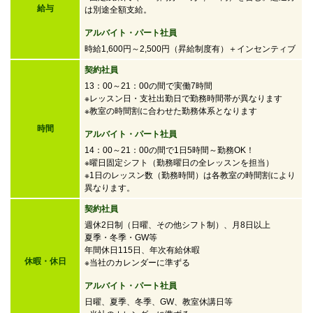
給与
は別途全額支給。
アルバイト・パート社員
時給1,600円～2,500円
（昇給制度有）＋インセンティブ
契約社員
13：00～21：00の間で実働7時間
※レッスン日・支社出勤日で勤務時間帯が異なります
※教室の時間割に合わせた勤務体系となります
時間
アルバイト・パート社員
14：00～21：00の間で
1日5時間～勤務OK！
※曜日固定シフト（勤務曜日の全レッスンを担当）
※1日のレッスン数（勤務時間）は各教室の時間割により
異なります。
契約社員
週休2日制（日曜、その他シフト制）、月8日以上
夏季・冬季・GW等
年間休日115日、年次有給休暇
休暇・休日
※当社のカレンダーに準ずる
アルバイト・パート社員
日曜、夏季、冬季、GW、教室休講日等