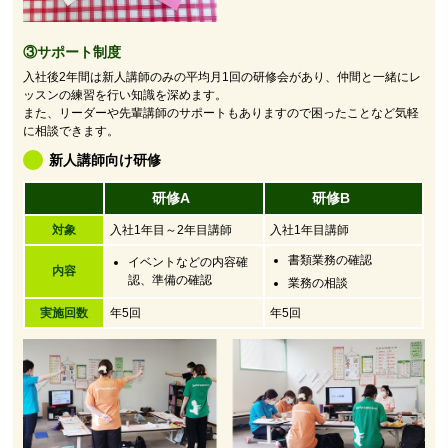
③サポート制度
入社後2年間は新人講師のみの平均月1回の研修会があり、仲間と一緒にレ
ッスンの練習を行い知識を深めます。
また、リーダーや先輩講師のサポートもありますので困ったことなど気軽
に相談できます。
新人講師向け研修
研修A
研修B
対象
入社1年目～2年目講師
入社1年目講師
書類業務の確認
イベントなどの内容確
内容
認、準備の確認
業務の相談
実施回数
年5回
年5回