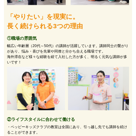
「やりたい」を現実に。
長く続けられる3つの理由
①職場の雰囲気
幅広い年齢層（20代～50代）の講師が活躍しています。講師同士の繋がり
があり、悩み・喜びを先輩や同僚と分かち合える職場です。
海外滞在など様々な経験を経て入社した方が多く、明るく元気な講師が多
いです！
②
ライフスタイルに合わせて働ける
・ペッピーキッズクラブの教室は全国にあり、引っ越し先でも講師を続け
ることができます。