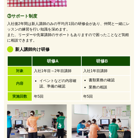
③サポート制度
入社後2年間は新人講師のみの平均月1回の研修会があり、仲間と一緒にレ
ッスンの練習を行い知識を深めます。
また、リーダーや先輩講師のサポートもありますので困ったことなど気軽
に相談できます。
新人講師向け研修
研修A
研修B
対象
入社1年目～2年目講師
入社1年目講師
書類業務の確認
イベントなどの内容確
内容
認、準備の確認
業務の相談
実施回数
年5回
年5回