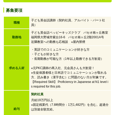
募集要項
子ども英会話講師（契約社員、アルバイト・パート社
職種
員）
子ども英会話ペッピーキッズクラブ パセオ南ヶ丘教室
勤務地
福岡県大野城市紫台16-6 パセオ南ヶ丘2階2001A号
近隣教室への勤務も応相談 ※屋内禁煙
・英語でのコミュニケーションが好きな方
・子どもが好きな方
・
長期勤務が可能な方（1年以上勤務できる方歓迎）
求める人材
※元PKC講師の再入社、元会員さんも大歓迎！
※生徒保護者様と日本語でコミュニケーションが取れる
方、読み書き（漢字含む）に問題のない方が対象です。
【Required Skill】 Proficiency in Japanese at N1 level i
s required for this job.
契約社員
月給19万円以上
※固定残業代（7.8時間分：1万1,482円）を含む。超過分
給与
は別途全額支給。