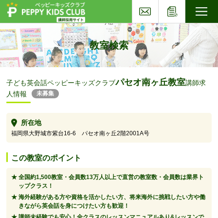
お問い合わせ
応募フォー
子ども英会話ペッピーキッズクラブ
教室検索
パセオ南ヶ丘教室
子ども英会話ペッピーキッズクラブ
講師求
人情報
未募集
所在地
福岡県大野城市紫台16-6 パセオ南ヶ丘2階2001A号
この教室のポイント
全国約1,500教室・会員数13万人以上で直営の教室数・会員数は業界ト
ップクラス！
海外経験がある方や資格を活かしたい方、将来海外に挑戦したい方や働
きながら英会話を身につけたい方も歓迎！
講師未経験でも安心！全クラスのレッスンマニュアルあり&レッスンで