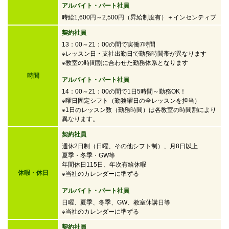
アルバイト・パート社員
時給1,600円～2,500円
（昇給制度有）＋インセンティブ
契約社員
13：00～21：00の間で実働7時間
※レッスン日・支社出勤日で勤務時間帯が異なります
※教室の時間割に合わせた勤務体系となります
時間
アルバイト・パート社員
14：00～21：00の間で
1日5時間～勤務OK！
※曜日固定シフト（勤務曜日の全レッスンを担当）
※1日のレッスン数（勤務時間）は各教室の時間割により
異なります。
契約社員
週休2日制（日曜、その他シフト制）、月8日以上
夏季・冬季・GW等
年間休日115日、年次有給休暇
休暇・休日
※当社のカレンダーに準ずる
アルバイト・パート社員
日曜、夏季、冬季、GW、教室休講日等
※当社のカレンダーに準ずる
契約社員