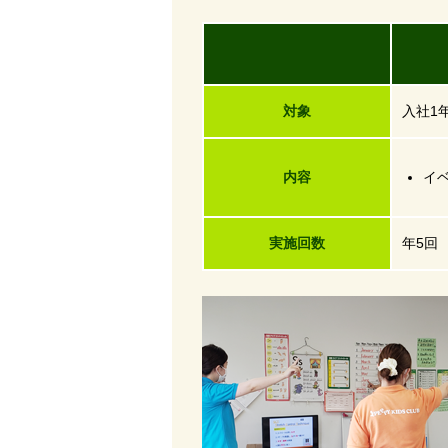
研
対象
入社1
内容
イ
実施回数
年5回