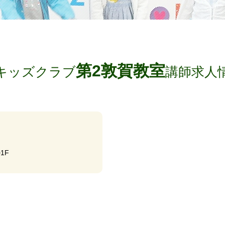
第2敦賀教室
キッズクラブ
講師求人
1F