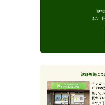
現在
また、募
講師募集につ
ペッピー
1,50
集してい
校生（1
室の指導