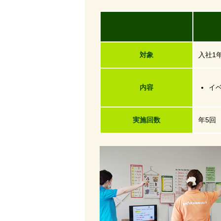
研
対象
入社1
内容
イ
実施回数
年5回