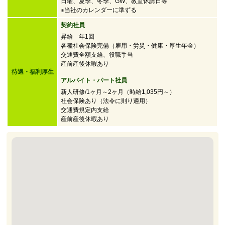
日曜、夏季、冬季、GW、教室休講日等
※当社のカレンダーに準ずる
契約社員
昇給 年1回
各種社会保険完備（雇用・労災・健康・厚生年金）
交通費全額支給、役職手当
産前産後休暇あり
待遇・福利厚生
アルバイト・パート社員
新人研修/1ヶ月～2ヶ月（時給1,035円～）
社会保険あり（法令に則り適用）
交通費規定内支給
産前産後休暇あり