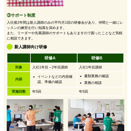
③サポート制度
入社後2年間は新人講師のみの平均月1回の研修会があり、仲間と一緒にレ
ッスンの練習を行い知識を深めます。
また、リーダーや先輩講師のサポートもありますので困ったことなど気軽
に相談できます。
新人講師向け研修
研修A
研修B
対象
入社1年目～2年目講師
入社1年目講師
書類業務の確認
イベントなどの内容確
内容
認、準備の確認
業務の相談
実施回数
年5回
年5回