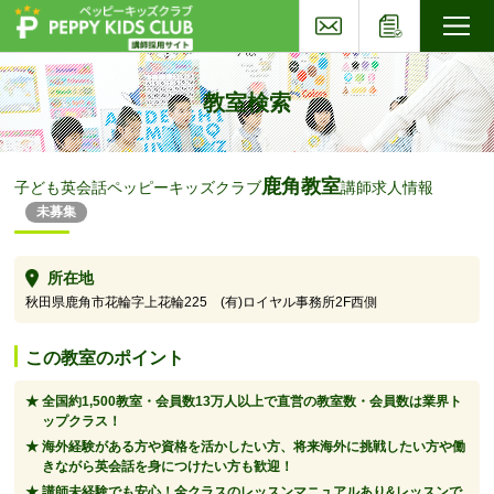
お問い合わせ
応募フォー
子ども英会話ペッピーキッズクラブ
教室検索
鹿角教室
子ども英会話ペッピーキッズクラブ
講師求人情報
未募集
所在地
秋田県鹿角市花輪字上花輪225 (有)ロイヤル事務所2F西側
この教室のポイント
全国約1,500教室・会員数13万人以上で直営の教室数・会員数は業界ト
ップクラス！
海外経験がある方や資格を活かしたい方、将来海外に挑戦したい方や働
きながら英会話を身につけたい方も歓迎！
講師未経験でも安心！全クラスのレッスンマニュアルあり&レッスンで