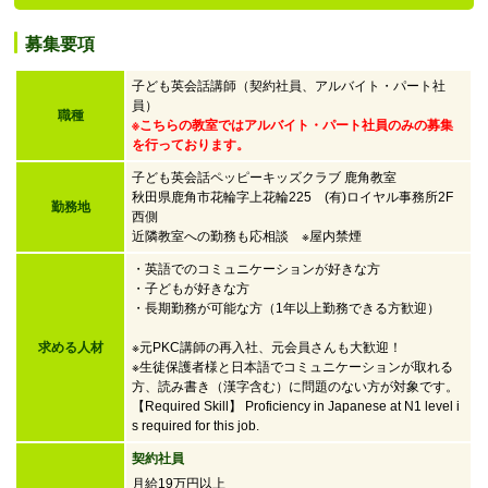
募集要項
子ども英会話講師（契約社員、アルバイト・パート社
員）
職種
※こちらの教室ではアルバイト・パート社員のみの募集
を行っております。
子ども英会話ペッピーキッズクラブ 鹿角教室
秋田県鹿角市花輪字上花輪225 (有)ロイヤル事務所2F
勤務地
西側
近隣教室への勤務も応相談 ※屋内禁煙
・英語でのコミュニケーションが好きな方
・子どもが好きな方
・
長期勤務が可能な方（1年以上勤務できる方歓迎）
求める人材
※元PKC講師の再入社、元会員さんも大歓迎！
※生徒保護者様と日本語でコミュニケーションが取れる
方、読み書き（漢字含む）に問題のない方が対象です。
【Required Skill】 Proficiency in Japanese at N1 level i
s required for this job.
契約社員
月給19万円以上