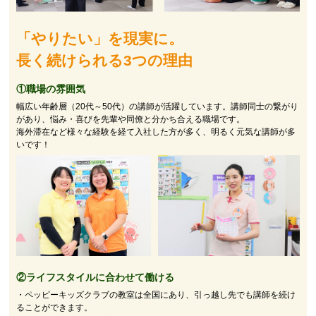
「やりたい」を現実に。
長く続けられる3つの理由
①職場の雰囲気
幅広い年齢層（20代～50代）の講師が活躍しています。講師同士の繋がり
があり、悩み・喜びを先輩や同僚と分かち合える職場です。
海外滞在など様々な経験を経て入社した方が多く、明るく元気な講師が多
いです！
②
ライフスタイルに合わせて働ける
・ペッピーキッズクラブの教室は全国にあり、引っ越し先でも講師を続け
ることができます。