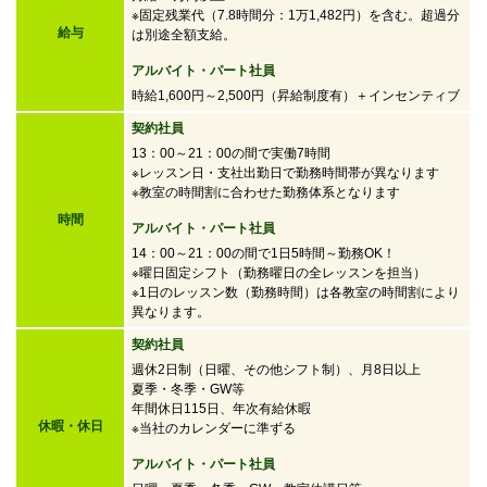
※固定残業代（7.8時間分：1万1,482円）を含む。超過分
給与
は別途全額支給。
アルバイト・パート社員
時給1,600円～2,500円
（昇給制度有）＋インセンティブ
契約社員
13：00～21：00の間で実働7時間
※レッスン日・支社出勤日で勤務時間帯が異なります
※教室の時間割に合わせた勤務体系となります
時間
アルバイト・パート社員
14：00～21：00の間で
1日5時間～勤務OK！
※曜日固定シフト（勤務曜日の全レッスンを担当）
※1日のレッスン数（勤務時間）は各教室の時間割により
異なります。
契約社員
週休2日制（日曜、その他シフト制）、月8日以上
夏季・冬季・GW等
年間休日115日、年次有給休暇
休暇・休日
※当社のカレンダーに準ずる
アルバイト・パート社員